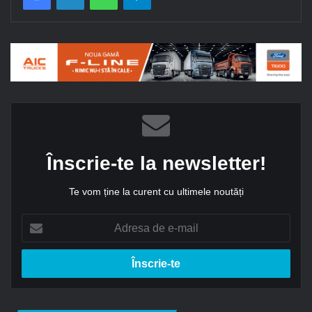
Înscrie-te la newsletter!
Te vom ține la curent cu ultimele noutăți
A
d
r
e
s
a
d