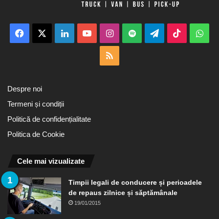
Facebook
X
LinkedIn
YouTube
Instagram
Spotify
Telegram
TikTok
Wha
RSS
Despre noi
Termeni și condiții
Politică de confidențialitate
Politica de Cookie
Cele mai vizualizate
Timpii legali de conducere și perioadele
de repaus zilnice și săptămânale
19/01/2015