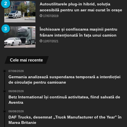
Autoutilitarele plug-in hibrid, soluția
accesibilă pentru un aer mai curat în orașe
17/07/2019
Închisoare și confiscarea mașinii pentru
frânare intenționată în fața unui camion
12/07/2021
Cele mai recente
07/08/2026
Germania analizează suspendarea temporară a interdicției
de circulație pentru camioane
06/08/2026
Betz International își continuă activitatea, fiind salvată de
Aventra
06/08/2026
DAF Trucks, desemnat „Truck Manufacturer of the Year” în
Marea Britanie