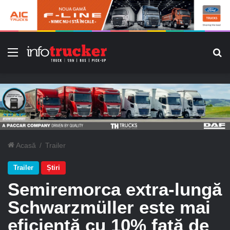
Meniu
C
Acasă
/
Trailer
Trailer
Știri
Semiremorca extra-lungă
Schwarzmüller este mai
eficientă cu 10% față de