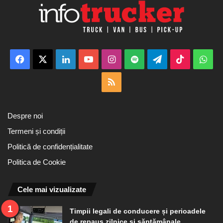
Facebook
X
LinkedIn
YouTube
Instagram
Spotify
Telegram
TikTok
Wha
RSS
Despre noi
Termeni și condiții
Politică de confidențialitate
Politica de Cookie
Cele mai vizualizate
Timpii legali de conducere și perioadele
de repaus zilnice și săptămânale