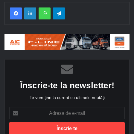
Facebook
LinkedIn
WhatsApp
Telegram
Înscrie-te la newsletter!
Te vom ține la curent cu ultimele noutăți
A
d
r
e