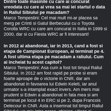
Dintre toate masinile cu care ai concurat
vreodata cu care ai vrea sa mai iei startul o data
in Raliul Sibiului pe macadam?
Marco Tempestini: Cel mai mult mi-ar placea sa
merg pe Crinti si Gatul Berbecului cu o Toyota
Corolla WRC cu care am concurat in Italia in 1999 si
2000, dar si cu Fiesta WRC ar fi interesant!
In 2012 ai abandonat, iar in 2013, cand a fost si
etapa de Campionat European, ai terminat pe 4.
A fost ultima etapa pe macadam a raliului. Cum
ai incheiat tu acest capitol?
Marco Tempestini: Asa cum a fost tot timpul Raliul
Sibiului. In 2012 am fost rapid pe probe si eram
foarte aproape de o victorie in CNR, dar am
abandonat in favoarea lui Edwin Keleti, iar anul
urmator s-a intamplat exact invers. Am mers mai
prudent si Edwin a abandonat in fata mea si am
terminat pe locul 4 in ERC si pe 2, dupa Francois
Delecour in CNR. Asta a insemnat tot timpul Raliul