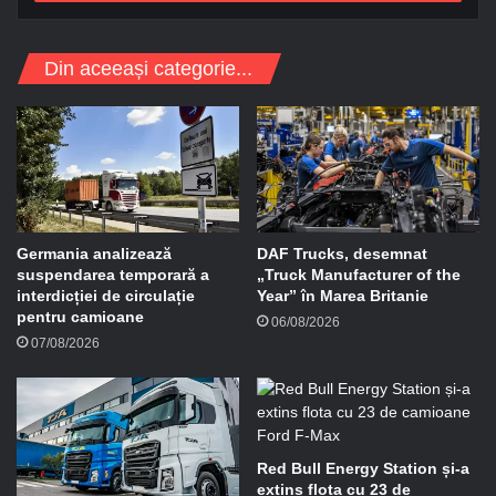
s
a
d
Din aceeași categorie...
e
e
-
m
a
i
l
Germania analizează
DAF Trucks, desemnat
suspendarea temporară a
„Truck Manufacturer of the
interdicției de circulație
Year” în Marea Britanie
pentru camioane
06/08/2026
07/08/2026
Red Bull Energy Station și-a
extins flota cu 23 de