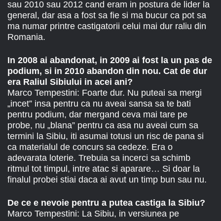
sau 2010 sau 2012 cand eram in postura de lider la
general, dar asa a fost sa fie si ma bucur ca pot sa
ma numar printre castigatorii celui mai dur raliu din
Romania.
In 2008 ai abandonat, in 2009 ai fost la un pas de
podium, si in 2010 abandon din nou. Cat de dur
era Raliul Sibiului in acei ani?
Marco Tempestini: Foarte dur. Nu puteai sa mergi
„incet” insa pentru ca nu aveai sansa sa te bati
pentru podium, dar mergand ceva mai tare pe
probe, nu „blana” pentru ca asa nu aveai cum sa
termini la Sibiu, iti asumai totusi un risc de pana si
ca materialul de concurs sa cedeze. Era o
adevarata loterie. Trebuia sa incerci sa schimb
ritmul tot timpul, intre atac si aparare… Si doar la
finalul probei stiai daca ai avut un timp bun sau nu.
De ce e nevoie pentru a putea castiga la Sibiu?
Marco Tempestini: La Sibiu, in versiunea pe