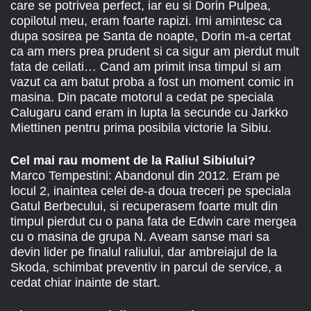
care se potrivea perfect, iar eu si Dorin Pulpea,
copilotul meu, eram foarte rapizi. Imi amintesc ca
dupa sosirea pe Santa de noapte, Dorin m-a certat
ca am mers prea prudent si ca sigur am pierdut mult
fata de ceilati… Cand am primit insa timpul si am
vazut ca am batut proba a fost un moment comic in
masina. Din pacate motorul a cedat pe speciala
Calugaru cand eram in lupta la secunde cu Jarkko
Miettinen pentru prima posibila victorie la Sibiu.
Cel mai rau moment de la Raliul Sibiului?
Marco Tempestini: Abandonul din 2012. Eram pe
locul 2, inaintea celei de-a doua treceri pe speciala
Gatul Berbecului, si recuperasem foarte mult din
timpul pierdut cu o pana fata de Edwin care mergea
cu o masina de grupa N. Aveam sanse mari sa
devin lider pe finalul raliului, dar ambreiajul de la
Skoda, schimbat preventiv in parcul de service, a
cedat chiar inainte de start.