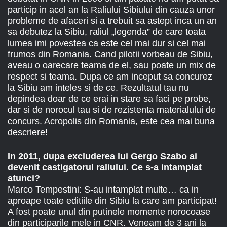
particip in acel an la Raliului Sibiului din cauza unor
probleme de afaceri si a trebuit sa astept inca un an
sa debutez la Sibiu, raliul „legenda” de care toata
lumea imi povestea ca este cel mai dur si cel mai
frumos din Romania. Cand pilotii vorbeau de Sibiu,
aveau o oarecare teama de el, sau poate un mix de
respect si teama. Dupa ce am inceput sa concurez
la Sibiu am inteles si de ce. Rezultatul tau nu
depindea doar de ce erai in stare sa faci pe probe,
dar si de norocul tau si de rezistenta materialului de
concurs. Acropolis din Romania, este cea mai buna
descriere!
In 2011, dupa excluderea lui Gergo Szabo ai
devenit castigatorul raliului. Ce s-a intamplat
atunci?
Marco Tempestini: S-au intamplat multe… ca in
aproape toate editiile din Sibiu la care am participat!
A fost poate unul din putinele momente norocoase
din participarile mele in CNR. Veneam de 3 ani la