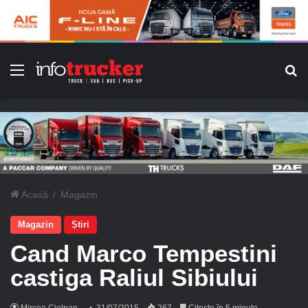
Meniu
C
Acasă
/
Magazin
Magazin
Știri
Cand Marco Tempestini
castiga Raliul Sibiului
Mircea Ciolpan
31/07/2015
267
Citește în 5 minute