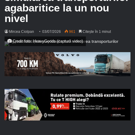
agabaritice la un nou
nivel
Mircea Ciolpan
03/07/2026
961
Citește în 1 minut
Credit foto: HeavyGoods (captură video)