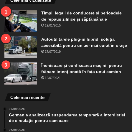
Cele mai vizualizate
Timpii legali de conducere și perioadele
de repaus zilnice și săptămânale
19/01/2015
Autoutilitarele plug-in hibrid, soluția
accesibilă pentru un aer mai curat în orașe
17/07/2019
Închisoare și confiscarea mașinii pentru
frânare intenționată în fața unui camion
12/07/2021
Cele mai recente
07/08/2026
Germania analizează suspendarea temporară a interdicției
de circulație pentru camioane
06/08/2026