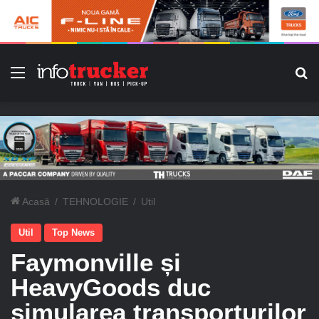
Meniu
C
Acasă
/
TEHNOLOGIE
/
Util
Util
Top News
Faymonville și
HeavyGoods duc
simularea transporturilor