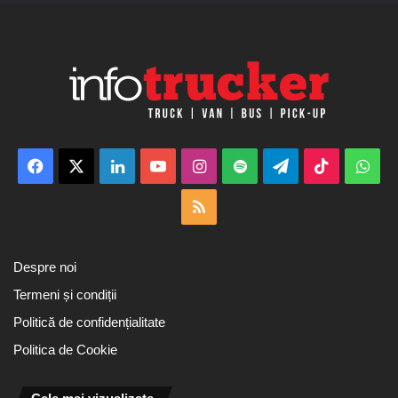
Facebook
X
LinkedIn
YouTube
Instagram
Spotify
Telegram
TikTok
Wha
RSS
Despre noi
Termeni și condiții
Politică de confidențialitate
Politica de Cookie