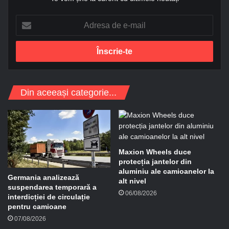
A
d
r
e
s
a
d
Din aceeași categorie...
e
e
-
m
a
i
Maxion Wheels duce
l
protecția jantelor din
aluminiu ale camioanelor la
Germania analizează
alt nivel
suspendarea temporară a
06/08/2026
interdicției de circulație
pentru camioane
07/08/2026