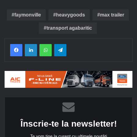
faymonville
heavygoods
max trailer
transport agabaritic
Facebook
LinkedIn
WhatsApp
Telegram
Înscrie-te la newsletter!
Te vom ține la curent cu ultimele noutăți