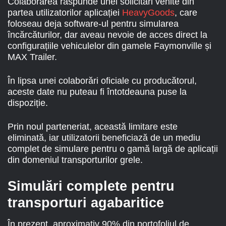
Colaborarea răspunde unei solicitări venite din
partea utilizatorilor aplicației
HeavyGoods
, care
foloseau deja software-ul pentru simularea
încărcăturilor, dar aveau nevoie de acces direct la
configurațiile vehiculelor din gamele Faymonville și
MAX Trailer.
În lipsa unei colaborări oficiale cu producătorul,
aceste date nu puteau fi întotdeauna puse la
dispoziție.
Prin noul parteneriat, această limitare este
eliminată, iar utilizatorii beneficiază de un mediu
complet de simulare pentru o gamă largă de aplicații
din domeniul transporturilor grele.
Simulări complete pentru
transporturi agabaritice
În prezent, aproximativ 90% din portofoliul de