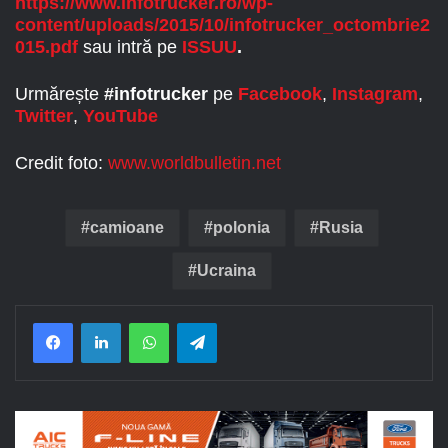
https://www.infotrucker.ro/wp-
content/uploads/2015/10/infotrucker_octombrie2
015.pdf
sau intră pe
ISSUU
.
Urmărește
#infotrucker
pe
Facebook
,
Instagram
,
Twitter
,
YouTube
Credit foto:
www.worldbulletin.net
camioane
polonia
Rusia
Ucraina
Facebook
LinkedIn
WhatsApp
Telegram