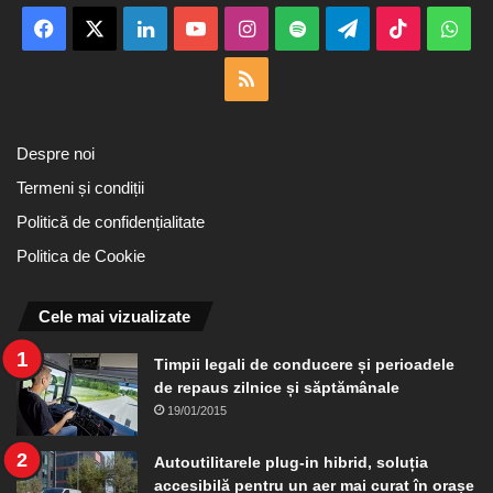
Facebook
X
LinkedIn
YouTube
Instagram
Spotify
Telegram
TikTok
Wha
RSS
Despre noi
Termeni și condiții
Politică de confidențialitate
Politica de Cookie
Cele mai vizualizate
Timpii legali de conducere și perioadele
de repaus zilnice și săptămânale
19/01/2015
Autoutilitarele plug-in hibrid, soluția
accesibilă pentru un aer mai curat în orașe