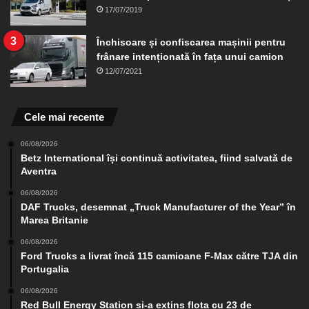
17/07/2019
Închisoare și confiscarea mașinii pentru
frânare intenționată în fața unui camion
12/07/2021
Cele mai recente
06/08/2026
Betz International își continuă activitatea, fiind salvată de
Aventra
06/08/2026
DAF Trucks, desemnat „Truck Manufacturer of the Year” în
Marea Britanie
06/08/2026
Ford Trucks a livrat încă 115 camioane F-Max către TJA din
Portugalia
06/08/2026
Red Bull Energy Station și-a extins flota cu 23 de