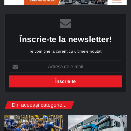
Înscrie-te la newsletter!
Te vom ține la curent cu ultimele noutăți
A
d
r
e
s
a
d
Din aceeași categorie...
e
e
-
m