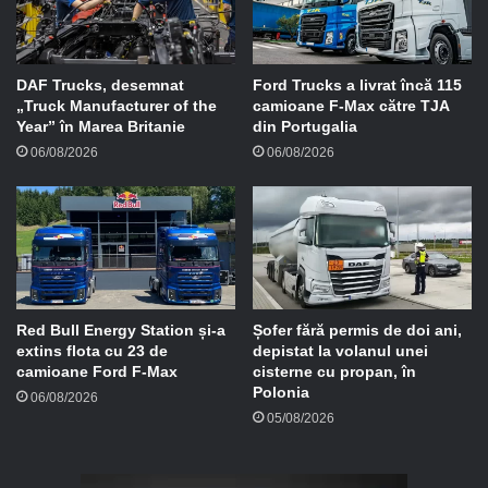
a
i
l
DAF Trucks, desemnat
Ford Trucks a livrat încă 115
„Truck Manufacturer of the
camioane F-Max către TJA
Year” în Marea Britanie
din Portugalia
06/08/2026
06/08/2026
Red Bull Energy Station și-a
Șofer fără permis de doi ani,
extins flota cu 23 de
depistat la volanul unei
camioane Ford F-Max
cisterne cu propan, în
Polonia
06/08/2026
05/08/2026