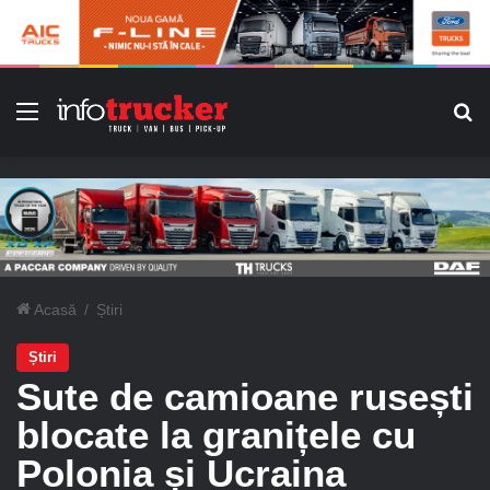
Meniu
C
Acasă
/
Știri
Știri
Sute de camioane rusești
blocate la granițele cu
Polonia și Ucraina