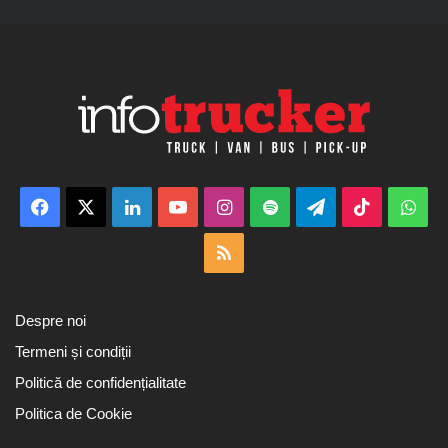
Facebook
X
LinkedIn
YouTube
Instagram
Spotify
Telegram
TikTok
Wha
RSS
Despre noi
Termeni și condiții
Politică de confidențialitate
Politica de Cookie