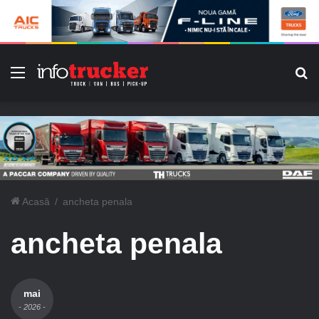
Meniu
C
Acasă
/
ancheta penala
ancheta penala
mai
- 2026 -