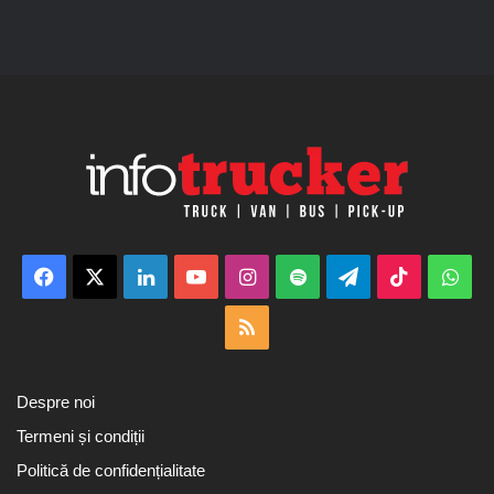
Facebook
X
LinkedIn
YouTube
Instagram
Spotify
Telegram
TikTok
Wha
RSS
Despre noi
Termeni și condiții
Politică de confidențialitate