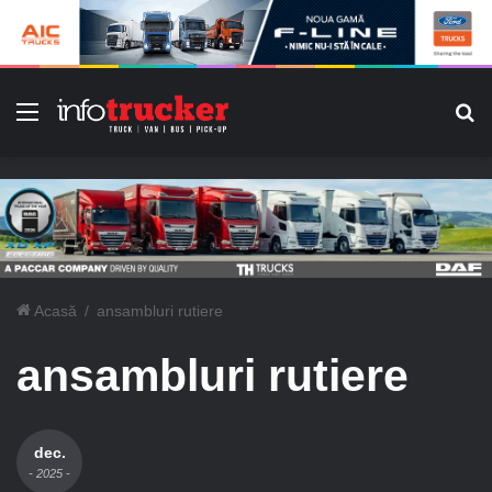
Meniu
C
Acasă
/
ansambluri rutiere
ansambluri rutiere
dec.
- 2025 -