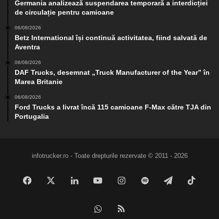
Germania analizează suspendarea temporară a interdicției
de circulație pentru camioane
06/08/2026
Betz International își continuă activitatea, fiind salvată de
Aventra
06/08/2026
DAF Trucks, desemnat „Truck Manufacturer of the Year” în
Marea Britanie
06/08/2026
Ford Trucks a livrat încă 115 camioane F-Max către TJA din
Portugalia
infotrucker.ro - Toate drepturile rezervate © 2011 - 2026
Facebook
X
LinkedIn
YouTube
Instagram
Spotify
Telegram
TikTo
WhatsApp
RSS