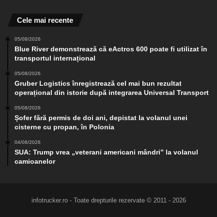
Cele mai recente
05/08/2026
Blue River demonstrează că eActros 600 poate fi utilizat în
transportul internațional
05/08/2026
Gruber Logistics înregistrează cel mai bun rezultat
operațional din istorie după integrarea Universal Transport
05/08/2026
Șofer fără permis de doi ani, depistat la volanul unei
cisterne cu propan, în Polonia
04/08/2026
SUA: Trump vrea „veterani americani mândri” la volanul
camioanelor
infotrucker.ro - Toate drepturile rezervate © 2011 - 2026