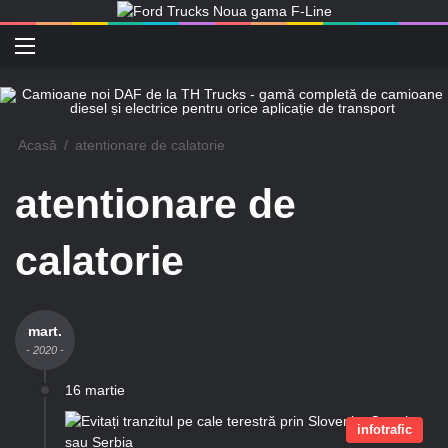
Meniu
C
Acasă
/
atentionare de calatorie
atentionare de
calatorie
mart.
- 2020 -
16 martie
infotrafic