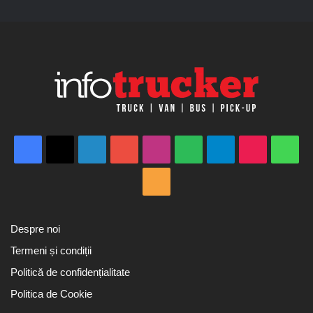
Facebook
X
LinkedIn
YouTube
Instagram
Spotify
Telegram
TikTok
Wha
RSS
Despre noi
Termeni și condiții
Politică de confidențialitate
Politica de Cookie