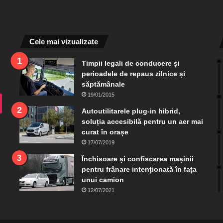
Cele mai vizualizate
Timpii legali de conducere și
perioadele de repaus zilnice și
săptămânale
19/01/2015
ram
TikTok
Autoutilitarele plug-in hibrid,
soluția accesibilă pentru un aer mai
curat în orașe
17/07/2019
Închisoare și confiscarea mașinii
pentru frânare intenționată în fața
unui camion
12/07/2021