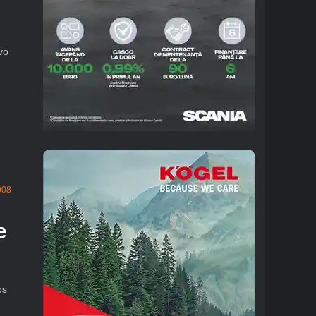
vo
008
e
os