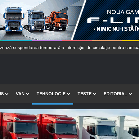
zează suspendarea temporară a interdicției de circulație pentru camio
US
VAN
TEHNOLOGIE
TESTE
EDITORIAL