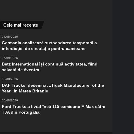
Cele mai recente
07/08/2026
Germania analizează suspendarea temporară a
interdicției de circulație pentru camioane
06/08/2026
Betz International își continuă activitatea, fiind
salvată de Aventra
06/08/2026
DAF Trucks, desemnat „Truck Manufacturer of the
Year” în Marea Britanie
06/08/2026
Ford Trucks a livrat încă 115 camioane F-Max către
TJA din Portugalia