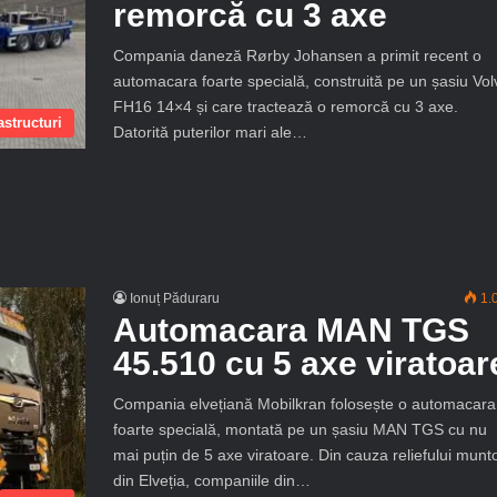
remorcă cu 3 axe
Compania daneză Rørby Johansen a primit recent o
automacara foarte specială, construită pe un șasiu Vol
FH16 14×4 și care tractează o remorcă cu 3 axe.
structuri
Datorită puterilor mari ale…
Ionuț Păduraru
1.
Automacara MAN TGS
45.510 cu 5 axe viratoar
Compania elvețiană Mobilkran folosește o automacara
foarte specială, montată pe un șasiu MAN TGS cu nu
mai puțin de 5 axe viratoare. Din cauza reliefului munt
din Elveția, companiile din…