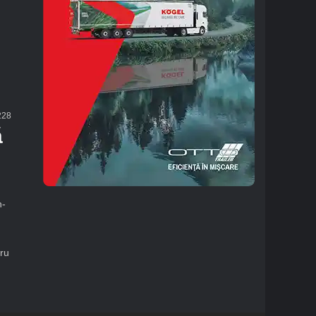
28
ă
n-
ru