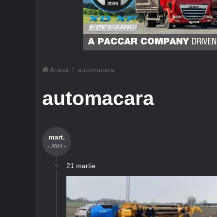
Acasă
/
automacara
automacara
mart.
- 2024 -
21 martie