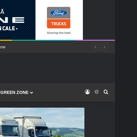
ane
Log In
Switch skin
Caută
GREEN ZONE