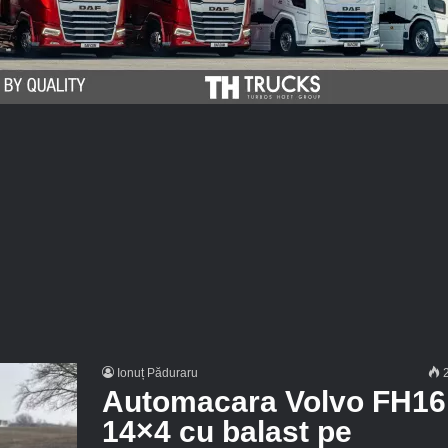
Ionuț Păduraru
2
Automacara Volvo FH16
14×4 cu balast pe