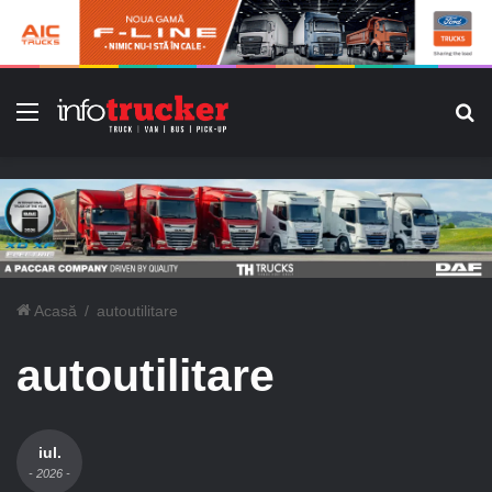
Meniu
C
Acasă
/
autoutilitare
autoutilitare
iul.
- 2026 -