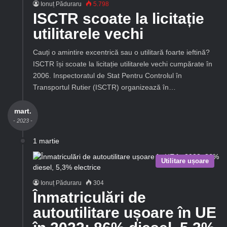
Ionuț Păduraru
5.798
ISCTR scoate la licitație
utilitarele vechi
Cauți o amintire excentrică sau o utilitară foarte ieftină?
ISCTR își scoate la licitație utilitarele vechi cumpărate în
2006. Inspectoratul de Stat Pentru Controlul în
Transportul Rutier (ISCTR) organizează în…
mart.
- 2023 -
1 martie
Utilitare ușoare
Ionuț Păduraru
304
Înmatriculări de
autoutilitare ușoare în UE