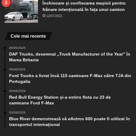
Închisoare și confiscarea mașinii pentru
frânare intenționată în fața unui camion
12/07/2021
Cele mai recente
06/08/2026
DAF Trucks, desemnat „Truck Manufacturer of the Year” în
Marea Britanie
06/08/2026
Ford Trucks a livrat încă 115 camioane F-Max către TJA din
Portugalia
06/08/2026
Red Bull Energy Station și-a extins flota cu 23 de
camioane Ford F-Max
05/08/2026
Blue River demonstrează că eActros 600 poate fi utilizat în
transportul internațional