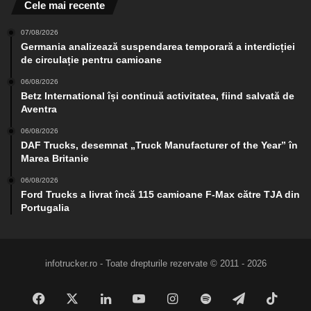
Cele mai recente
07/08/2026
Germania analizează suspendarea temporară a interdicției
de circulație pentru camioane
06/08/2026
Betz International își continuă activitatea, fiind salvată de
Aventra
06/08/2026
DAF Trucks, desemnat „Truck Manufacturer of the Year” în
Marea Britanie
06/08/2026
Ford Trucks a livrat încă 115 camioane F-Max către TJA din
Portugalia
infotrucker.ro - Toate drepturile rezervate © 2011 - 2026
Facebook
X
LinkedIn
YouTube
Instagram
Spotify
Telegram
TikTo