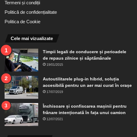
Termeni și condiții
Politică de confidențialitate
Politica de Cookie
Cele mai vizualizate
Timpii legali de conducere și perioadele
de repaus zilnice și săptămânale
19/01/2015
Autoutilitarele plug-in hibrid, soluția
accesibilă pentru un aer mai curat în orașe
17/07/2019
Închisoare și confiscarea mașinii pentru
frânare intenționată în fața unui camion
12/07/2021