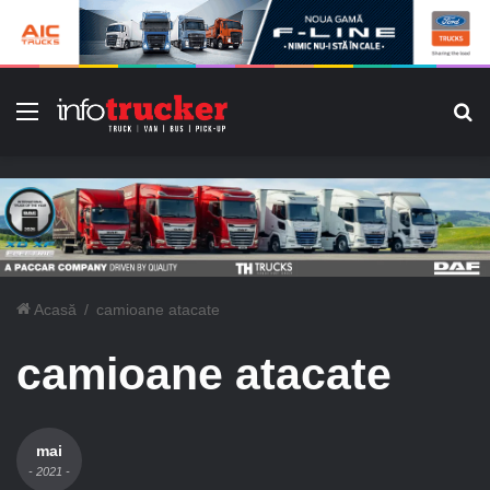
Meniu
C
Acasă
/
camioane atacate
camioane atacate
mai
- 2021 -