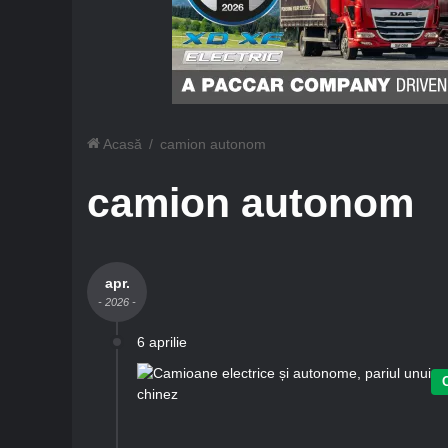
Acasă
/
camion autonom
camion autonom
apr.
- 2026 -
6 aprilie