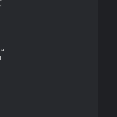
ai
74
u