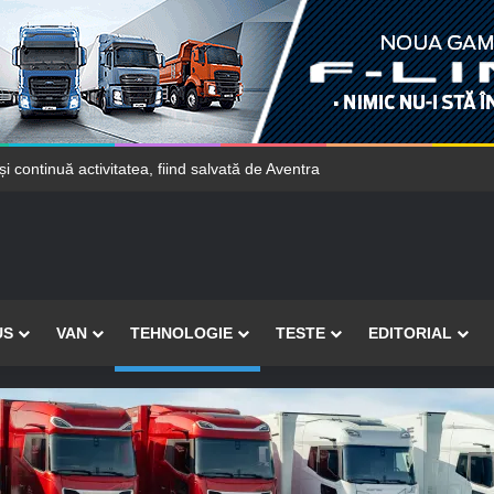
e Mercedes-Benz vor găsi mai ușor locuri de parcare
US
VAN
TEHNOLOGIE
TESTE
EDITORIAL