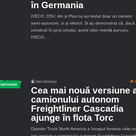
în Germania
IVECO, DSV, dm și Plus nu au testat doar un camion
semi-autonom, ci și viitorul. Și au demonstrat că, dacă
construit în jurul omului, acest viitor merită parcurs.
IVECO,…
Alex Ionescu
6
Camioane
Cea mai nouă versiune 
camionului autonom
Freightliner Cascadia
ajunge în flota Torc
Daimler Truck North America a început livrarea celei m
noi versiuni a camionului autonom Freightliner Cascad