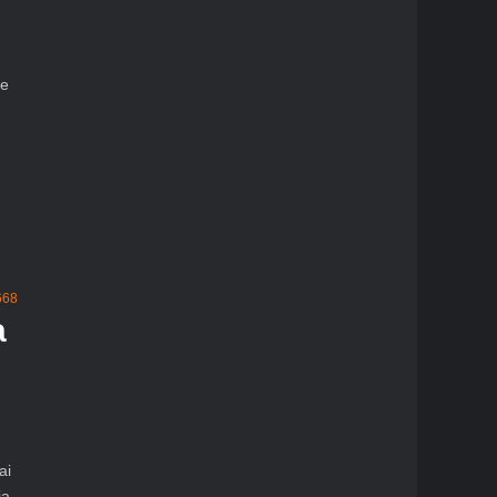
 e
68
a
ai
ia