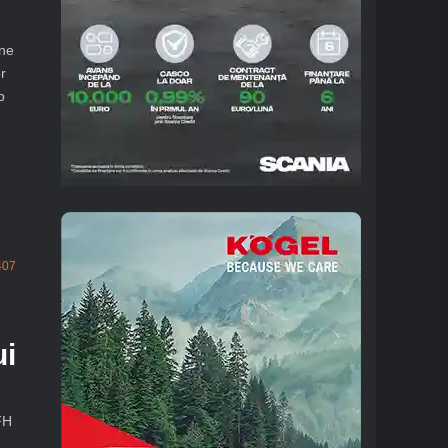
ane
r
p
407
ui
FH