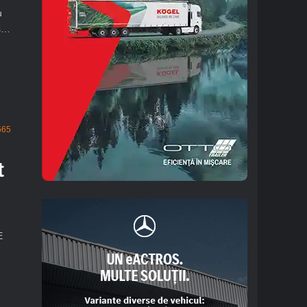
u
as…
65
t
E