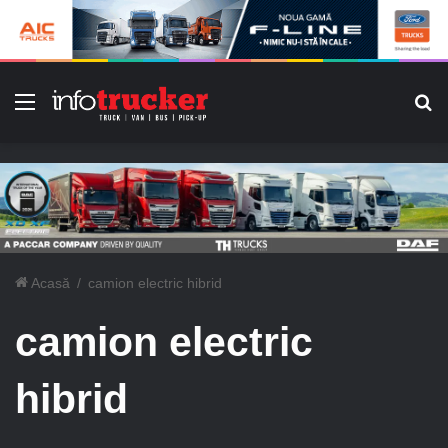
Meniu
C
Acasă
/
camion electric hibrid
camion electric
hibrid