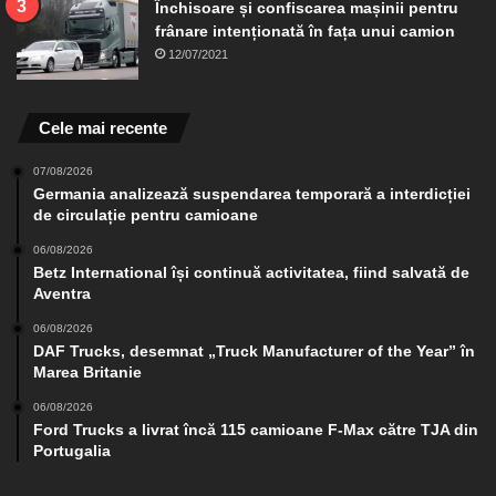
Închisoare și confiscarea mașinii pentru
frânare intenționată în fața unui camion
12/07/2021
Cele mai recente
07/08/2026
Germania analizează suspendarea temporară a interdicției
de circulație pentru camioane
06/08/2026
Betz International își continuă activitatea, fiind salvată de
Aventra
06/08/2026
DAF Trucks, desemnat „Truck Manufacturer of the Year” în
Marea Britanie
06/08/2026
Ford Trucks a livrat încă 115 camioane F-Max către TJA din
Portugalia