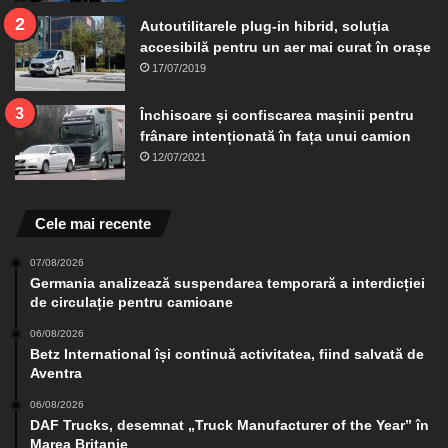
Autoutilitarele plug-in hibrid, soluția
accesibilă pentru un aer mai curat în orașe
17/07/2019
Închisoare și confiscarea mașinii pentru
frânare intenționată în fața unui camion
12/07/2021
Cele mai recente
07/08/2026
Germania analizează suspendarea temporară a interdicției
de circulație pentru camioane
06/08/2026
Betz International își continuă activitatea, fiind salvată de
Aventra
06/08/2026
DAF Trucks, desemnat „Truck Manufacturer of the Year” în
Marea Britanie