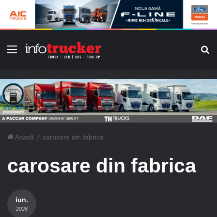
Meniu
C
Acasă
/
carosare din fabrica
carosare din fabrica
iun.
- 2026 -