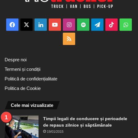
Facebook
X
LinkedIn
YouTube
Instagram
Spotify
Telegram
TikTok
Wha
RSS
Despre noi
Termeni și condiții
Politică de confidențialitate
Politica de Cookie
Cele mai vizualizate
Timpii legali de conducere și perioadele
de repaus zilnice și săptămânale
19/01/2015