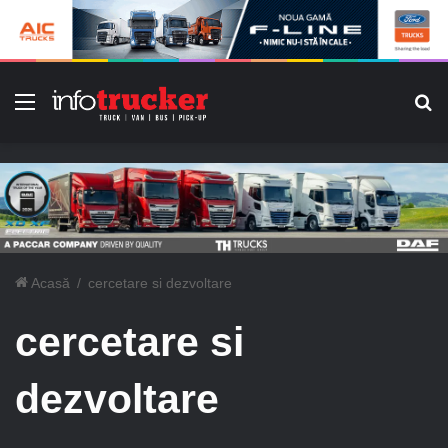
Meniu
C
Acasă
/
cercetare si dezvoltare
cercetare si
dezvoltare