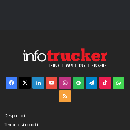
Facebook
X
LinkedIn
YouTube
Instagram
Spotify
Telegram
TikTok
Wha
RSS
Despre noi
Termeni și condiții