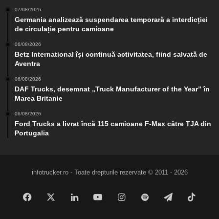
07/08/2026
Germania analizează suspendarea temporară a interdicției
de circulație pentru camioane
06/08/2026
Betz International își continuă activitatea, fiind salvată de
Aventra
06/08/2026
DAF Trucks, desemnat „Truck Manufacturer of the Year” în
Marea Britanie
06/08/2026
Ford Trucks a livrat încă 115 camioane F-Max către TJA din
Portugalia
infotrucker.ro - Toate drepturile rezervate © 2011 - 2026
Facebook
X
LinkedIn
YouTube
Instagram
Spotify
Telegram
TikTo