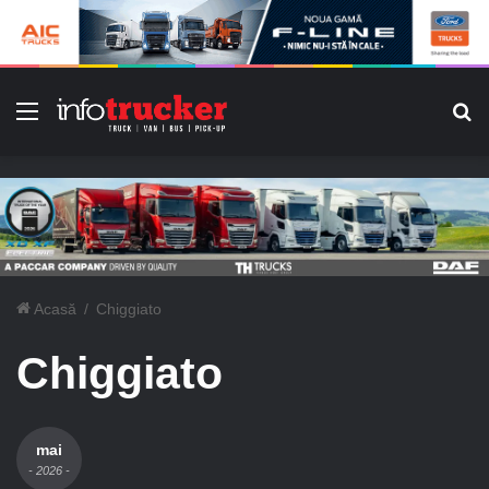
Meniu
C
Acasă
/
Chiggiato
Chiggiato
mai
- 2026 -