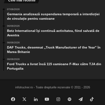
Cele mai recente
07/08/2026
Germania analizează suspendarea temporară a interdicției
de circulație pentru camioane
06/08/2026
Betz International își continuă activitatea, fiind salvată de
Aventra
06/08/2026
DAF Trucks, desemnat „Truck Manufacturer of the Year” în
Marea Britanie
06/08/2026
Ford Trucks a livrat încă 115 camioane F-Max către TJA din
Portugalia
infotrucker.ro - Toate drepturile rezervate © 2011 - 2026
Facebook
X
LinkedIn
YouTube
Instagram
Spotify
Telegram
TikTo