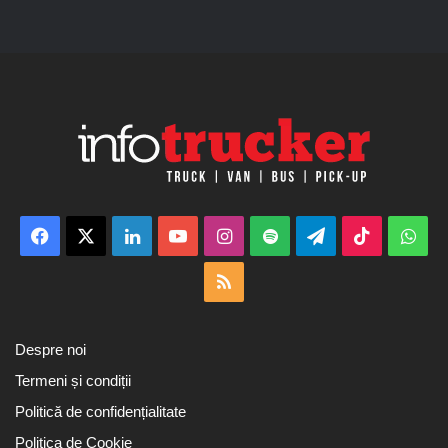
Facebook
X
LinkedIn
YouTube
Instagram
Spotify
Telegram
TikTok
Wha
RSS
Despre noi
Termeni și condiții
Politică de confidențialitate
Politica de Cookie