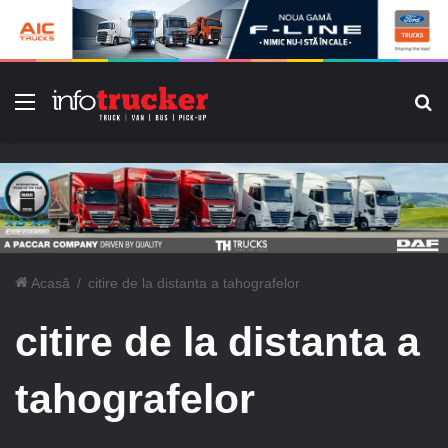
Meniu
C
Acasă
/
citire de la distanta a tahografelor
citire de la distanta a
tahografelor