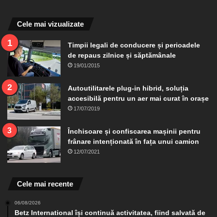
Cele mai vizualizate
Timpii legali de conducere și perioadele
de repaus zilnice și săptămânale
19/01/2015
Autoutilitarele plug-in hibrid, soluția
accesibilă pentru un aer mai curat în orașe
17/07/2019
Închisoare și confiscarea mașinii pentru
frânare intenționată în fața unui camion
12/07/2021
Cele mai recente
06/08/2026
Betz International își continuă activitatea, fiind salvată de