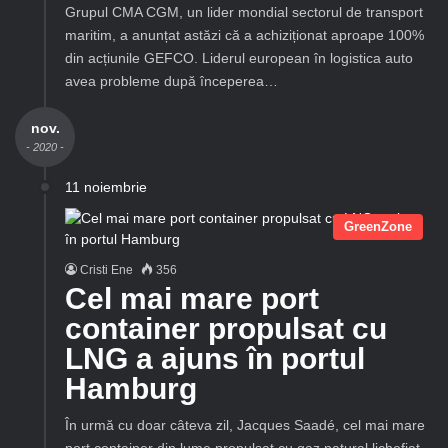
Grupul CMA CGM, un lider mondial sectorul de transport
maritim, a anunțat astăzi că a achiziționat aproape 100%
din acțiunile GEFCO. Liderul european în logistica auto
avea probleme după începerea…
nov.
- 2020 -
11 noiembrie
GreenZone
Cristi Ene
356
Cel mai mare port
container propulsat cu
LNG a ajuns în portul
Hamburg
În urmă cu doar câteva zil, Jacques Saadé, cel mai mare
port container din lume propulsat cu gaz natural lichefiat