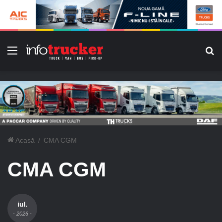
Meniu
C
Acasă
/
CMA CGM
CMA CGM
iul.
- 2026 -