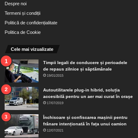
Despre noi
Termeni și condiții
Politică de confidențialitate
Politica de Cookie
Cele mai vizualizate
Timpii legali de conducere și perioadele
de repaus zilnice și săptămânale
19/01/2015
Autoutilitarele plug-in hibrid, soluția
accesibilă pentru un aer mai curat în orașe
17/07/2019
Închisoare și confiscarea mașinii pentru
frânare intenționată în fața unui camion
12/07/2021