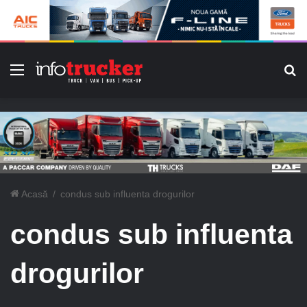
Meniu
C
Acasă
/
condus sub influenta drogurilor
condus sub influenta
drogurilor