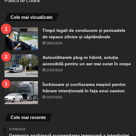
Politica de Cookie
Cele mai vizualizate
Timpii legali de conducere și perioadele
de repaus zilnice și săptămânale
19/01/2015
Autoutilitarele plug-in hibrid, soluția
accesibilă pentru un aer mai curat în orașe
17/07/2019
Închisoare și confiscarea mașinii pentru
frânare intenționată în fața unui camion
12/07/2021
Cele mai recente
07/08/2026
Germania analizează suspendarea temporară a interdicției