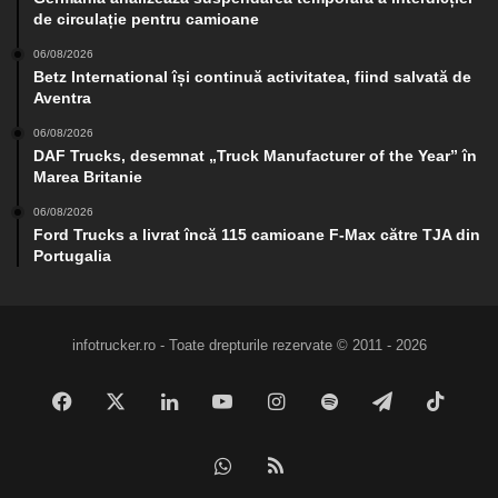
de circulație pentru camioane
06/08/2026
Betz International își continuă activitatea, fiind salvată de
Aventra
06/08/2026
DAF Trucks, desemnat „Truck Manufacturer of the Year” în
Marea Britanie
06/08/2026
Ford Trucks a livrat încă 115 camioane F-Max către TJA din
Portugalia
infotrucker.ro - Toate drepturile rezervate © 2011 - 2026
Facebook
X
LinkedIn
YouTube
Instagram
Spotify
Telegram
TikTo
WhatsApp
RSS