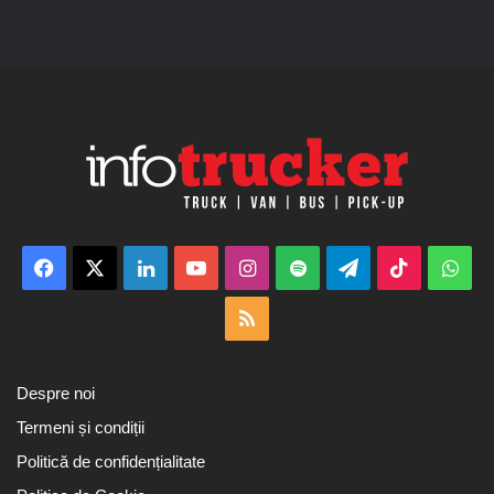
Facebook
X
LinkedIn
YouTube
Instagram
Spotify
Telegram
TikTok
Wha
RSS
Despre noi
Termeni și condiții
Politică de confidențialitate