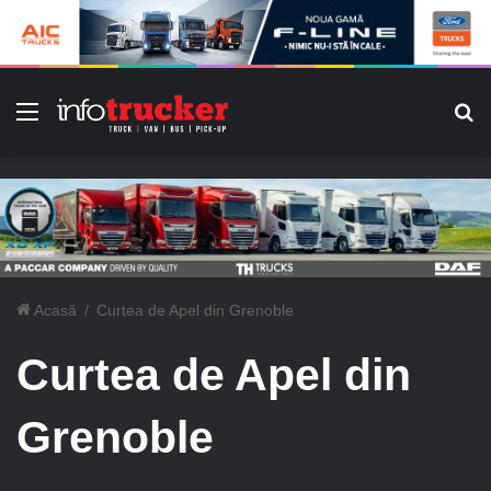
Meniu
C
Acasă
/
Curtea de Apel din Grenoble
Curtea de Apel din
Grenoble