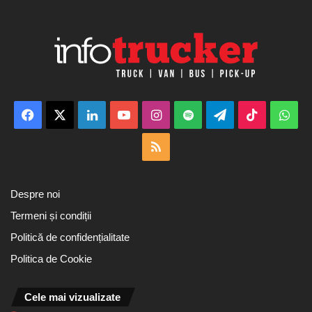
Facebook
X
LinkedIn
YouTube
Instagram
Spotify
Telegram
TikTok
Wha
RSS
Despre noi
Termeni și condiții
Politică de confidențialitate
Politica de Cookie
Cele mai vizualizate