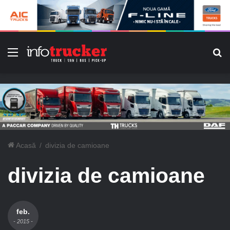
Meniu
C
Acasă
/
divizia de camioane
divizia de camioane
feb.
- 2015 -