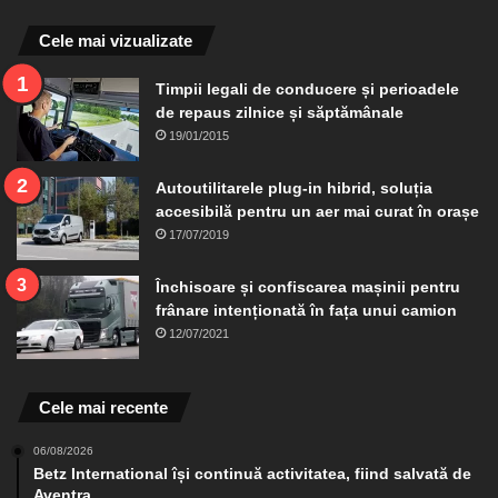
Cele mai vizualizate
Timpii legali de conducere și perioadele
de repaus zilnice și săptămânale
19/01/2015
Autoutilitarele plug-in hibrid, soluția
accesibilă pentru un aer mai curat în orașe
17/07/2019
Închisoare și confiscarea mașinii pentru
frânare intenționată în fața unui camion
12/07/2021
Cele mai recente
06/08/2026
Betz International își continuă activitatea, fiind salvată de
Aventra