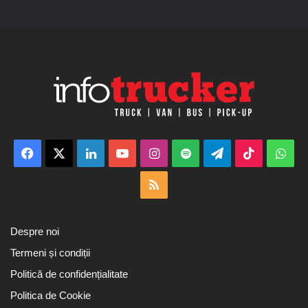
Facebook
X
LinkedIn
YouTube
Instagram
Spotify
Telegram
TikTok
Wha
RSS
Despre noi
Termeni și condiții
Politică de confidențialitate
Politica de Cookie