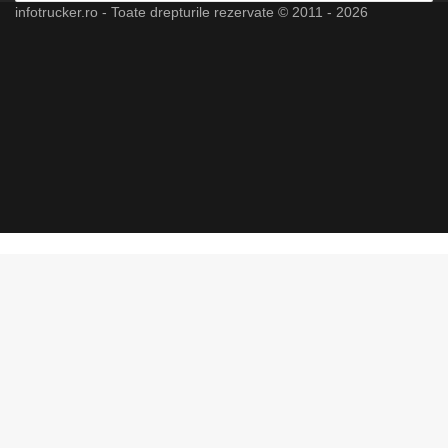
infotrucker.ro - Toate drepturile rezervate © 2011 - 2026
Facebook
X
LinkedIn
YouTube
Instagram
Spotify
Telegram
TikTok
WhatsApp
RSS
Back
to
top
button