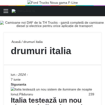
Meniu
C
Acasă
/
drumuri italia
drumuri italia
iun.
- 2024 -
7 iunie
Siguranta
Ionuț Păduraru
239
Italia testează un nou