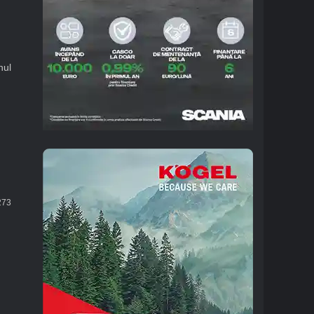
nul
73