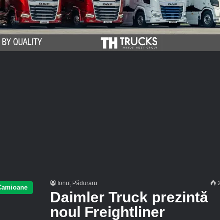
Ionuț Păduraru
2
Camioane
Daimler Truck prezintă
noul Freightliner