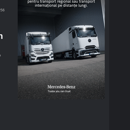
56
n
e