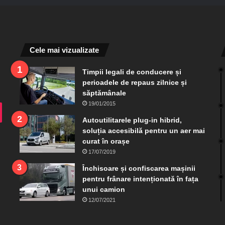
Cele mai vizualizate
Timpii legali de conducere și
perioadele de repaus zilnice și
săptămânale
19/01/2015
ram
TikTok
Autoutilitarele plug-in hibrid,
soluția accesibilă pentru un aer mai
curat în orașe
17/07/2019
Închisoare și confiscarea mașinii
pentru frânare intenționată în fața
unui camion
12/07/2021