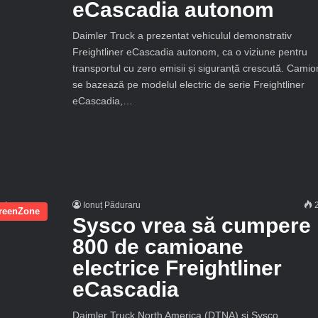
eCascadia autonom
Daimler Truck a prezentat vehiculul demonstrativ
Freightliner eCascadia autonom, ca o viziune pentru
transportul cu zero emisii și siguranță crescută. Camio
se bazează pe modelul electric de serie Freightliner
eCascadia,…
Ionuț Păduraru
2
reenZone
Sysco vrea să cumpere
800 de camioane
electrice Freightliner
eCascadia
Daimler Truck North America (DTNA) și Sysco