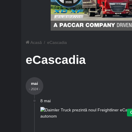
Acasă
/
eCascadia
eCascadia
mai
- 2024 -
8 mai