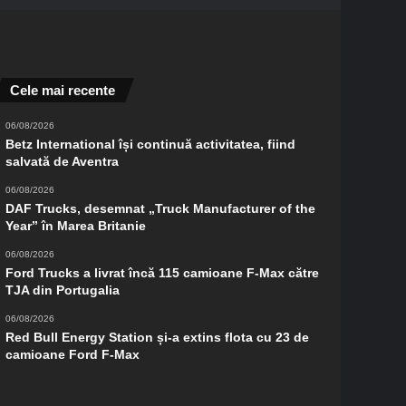
Cele mai recente
06/08/2026
Betz International își continuă activitatea, fiind
salvată de Aventra
06/08/2026
DAF Trucks, desemnat „Truck Manufacturer of the
Year” în Marea Britanie
06/08/2026
Ford Trucks a livrat încă 115 camioane F-Max către
TJA din Portugalia
06/08/2026
Red Bull Energy Station și-a extins flota cu 23 de
camioane Ford F-Max