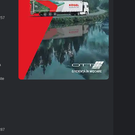
57
a
ste
87