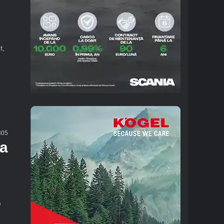
t,
05
ma
e