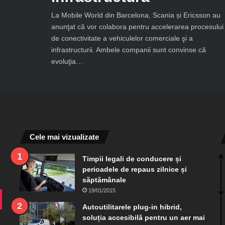
La Mobile World din Barcelona, Scania și Ericsson au
anunţat că vor colabora pentru accelerarea procesului
de conectivitate a vehiculelor comerciale şi a
infrastructurii. Ambele companii sunt convinse că
evoluţia…
Cele mai vizualizate
Timpii legali de conducere și
perioadele de repaus zilnice și
săptămânale
19/01/2015
ram
TikTok
Autoutilitarele plug-in hibrid,
soluția accesibilă pentru un aer mai