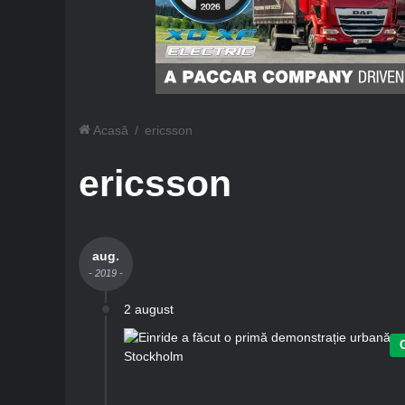
Acasă
/
ericsson
ericsson
aug.
- 2019 -
2 august