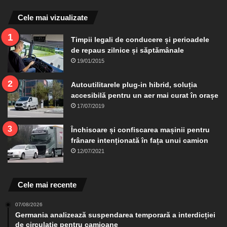
Cele mai vizualizate
Timpii legali de conducere și perioadele
de repaus zilnice și săptămânale
19/01/2015
Autoutilitarele plug-in hibrid, soluția
accesibilă pentru un aer mai curat în orașe
17/07/2019
Închisoare și confiscarea mașinii pentru
frânare intenționată în fața unui camion
12/07/2021
Cele mai recente
07/08/2026
Germania analizează suspendarea temporară a interdicției
de circulație pentru camioane