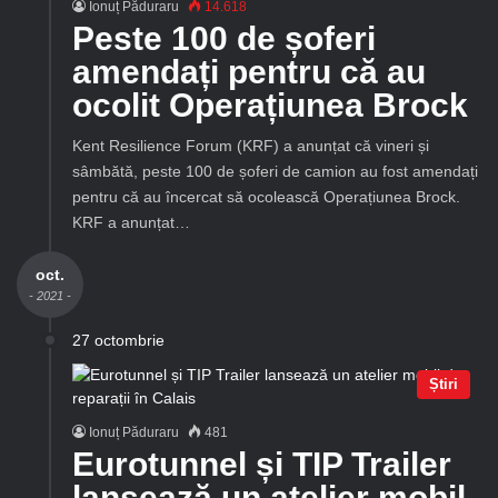
Ionuț Păduraru
14.618
Peste 100 de șoferi
amendați pentru că au
ocolit Operațiunea Brock
Kent Resilience Forum (KRF) a anunțat că vineri și
sâmbătă, peste 100 de șoferi de camion au fost amendați
pentru că au încercat să ocolească Operațiunea Brock.
KRF a anunțat…
oct.
- 2021 -
27 octombrie
Știri
Ionuț Păduraru
481
Eurotunnel și TIP Trailer
lansează un atelier mobil