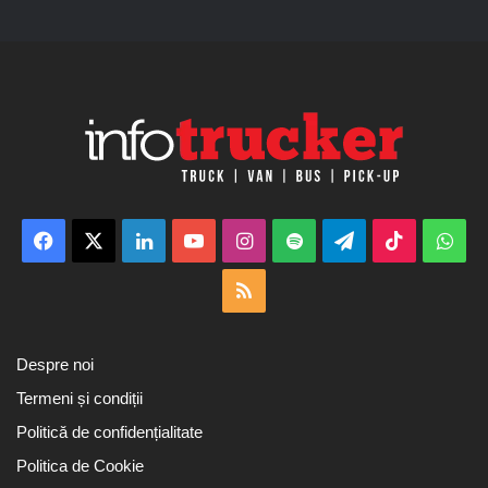
Facebook
X
LinkedIn
YouTube
Instagram
Spotify
Telegram
TikTok
Wha
RSS
Despre noi
Termeni și condiții
Politică de confidențialitate
Politica de Cookie