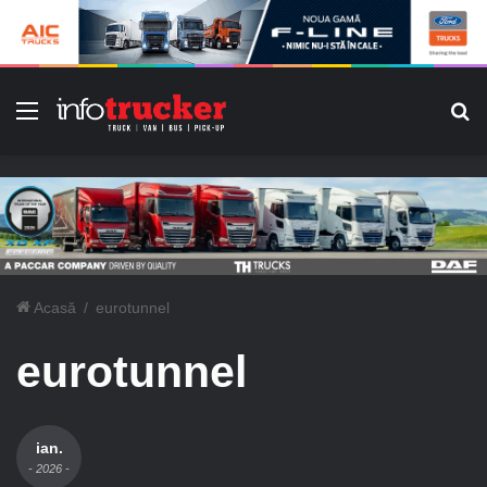
Meniu
C
Acasă
/
eurotunnel
eurotunnel
ian.
- 2026 -