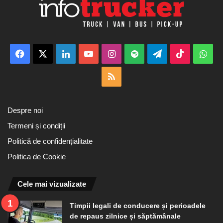
Facebook
X
LinkedIn
YouTube
Instagram
Spotify
Telegram
TikTok
Wha
RSS
Despre noi
Termeni și condiții
Politică de confidențialitate
Politica de Cookie
Cele mai vizualizate
Timpii legali de conducere și perioadele
de repaus zilnice și săptămânale