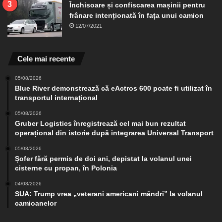
Închisoare și confiscarea mașinii pentru
frânare intenționată în fața unui camion
12/07/2021
Cele mai recente
05/08/2026
Blue River demonstrează că eActros 600 poate fi utilizat în
transportul internațional
05/08/2026
Gruber Logistics înregistrează cel mai bun rezultat
operațional din istorie după integrarea Universal Transport
05/08/2026
Șofer fără permis de doi ani, depistat la volanul unei
cisterne cu propan, în Polonia
04/08/2026
SUA: Trump vrea „veterani americani mândri” la volanul
camioanelor