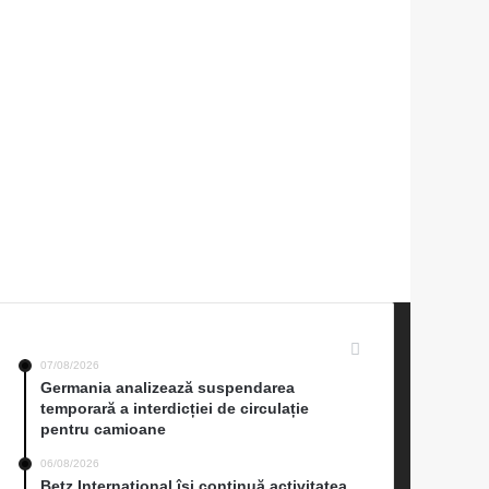
Cele mai recente
07/08/2026
Germania analizează suspendarea
temporară a interdicției de circulație
pentru camioane
06/08/2026
Betz International își continuă activitatea,