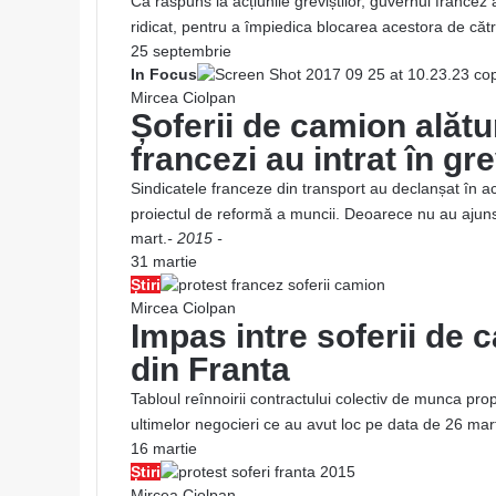
Ca răspuns la acțiunile greviștilor, guvernul francez
ridicat, pentru a împiedica blocarea acestora de că
25 septembrie
In Focus
Mircea Ciolpan
Șoferii de camion alături
francezi au intrat în gr
Sindicatele franceze din transport au declanșat în 
proiectul de reformă a muncii. Deoarece nu au ajuns
mart.
- 2015 -
31 martie
Știri
Mircea Ciolpan
Impas intre soferii de c
din Franta
Tabloul reînnoirii contractului colectiv de munca pr
ultimelor negocieri ce au avut loc pe data de 26 m
16 martie
Știri
Mircea Ciolpan