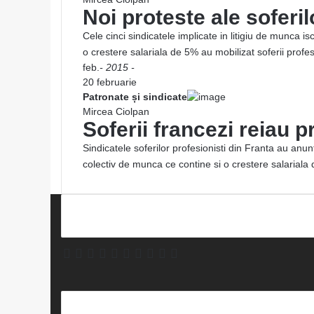
Noi proteste ale soferil
Cele cinci sindicatele implicate in litigiu de munca 
o crestere salariala de 5% au mobilizat soferii profe
feb.
- 2015 -
20 februarie
Patronate și sindicate
Mircea Ciolpan
Soferii francezi reiau 
Sindicatele soferilor profesionisti din Franta au anun
colectiv de munca ce contine si o crestere salarial
Facebook
X
LinkedIn
YouTube
Instagram
Spotify
Telegram
TikTok
WhatsApp
RSS