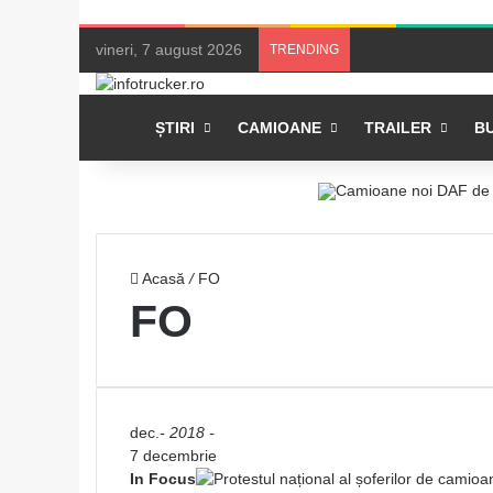
vineri, 7 august 2026
TRENDING
Acasă
ȘTIRI
CAMIOANE
TRAILER
B
Acasă
/
FO
FO
dec.
- 2018 -
7 decembrie
In Focus