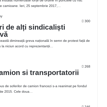
 a instalat numeroase forțe de ordine în punctele cu risc
tre camioane. Ieri, 25 septembrie 2017,…
300
 de alți sindicaliști
evă
această dimineață greva națională în semn de protest față de
 la niciun acord cu reprezentanții…
268
amion si transportatorii
opus de soferilor de camion francezi s-a reanimat pe fondul
artie 2015. Cele doua…
246