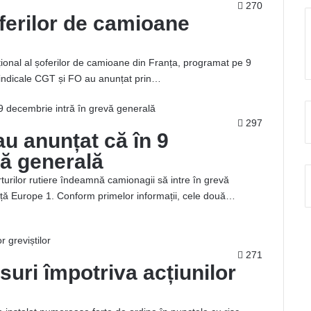
270
oferilor de camioane
ațional al șoferilor de camioane din Franța, programat pe 9
sindicale CGT și FO au anunțat prin…
297
u anunțat că în 9
vă generală
turilor rutiere îndeamnă camionagii să intre în grevă
ță Europe 1. Conform primelor informații, cele două…
271
uri împotriva acțiunilor