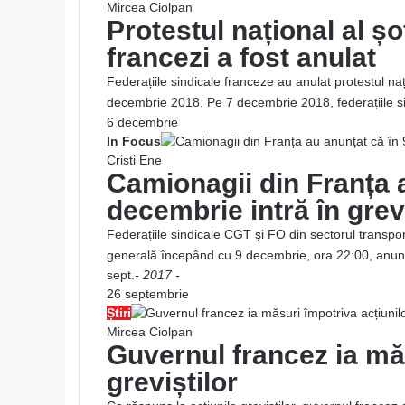
Mircea Ciolpan
Protestul național al ș
francezi a fost anulat
Federațiile sindicale franceze au anulat protestul n
decembrie 2018. Pe 7 decembrie 2018, federațiile 
6 decembrie
In Focus
Cristi Ene
Camionagii din Franța a
decembrie intră în gre
Federațiile sindicale CGT și FO din sectorul transpor
generală începând cu 9 decembrie, ora 22:00, anun
sept.
- 2017 -
26 septembrie
Știri
Mircea Ciolpan
Guvernul francez ia măs
greviștilor