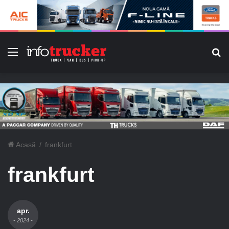
Meniu
C
Acasă
/
frankfurt
frankfurt
apr.
- 2024 -