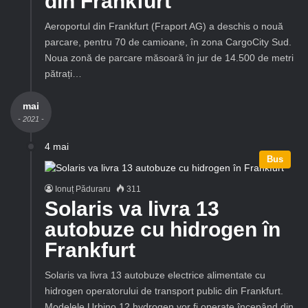
din Frankfurt
Aeroportul din Frankfurt (Fraport AG) a deschis o nouă
parcare, pentru 70 de camioane, în zona CargoCity Sud.
Noua zonă de parcare măsoară în jur de 14.500 de metri
pătrați…
mai
- 2021 -
4 mai
Bus
Ionuț Păduraru
311
Solaris va livra 13
autobuze cu hidrogen în
Frankfurt
Solaris va livra 13 autobuze electrice alimentate cu
hidrogen operatorului de transport public din Frankfurt.
Modelele Urbino 12 hydrogen vor fi operate începând din