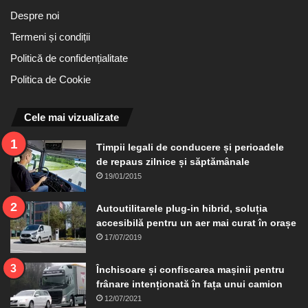
Despre noi
Termeni și condiții
Politică de confidențialitate
Politica de Cookie
Cele mai vizualizate
Timpii legali de conducere și perioadele
de repaus zilnice și săptămânale
19/01/2015
Autoutilitarele plug-in hibrid, soluția
accesibilă pentru un aer mai curat în orașe
17/07/2019
Închisoare și confiscarea mașinii pentru
frânare intenționată în fața unui camion
12/07/2021