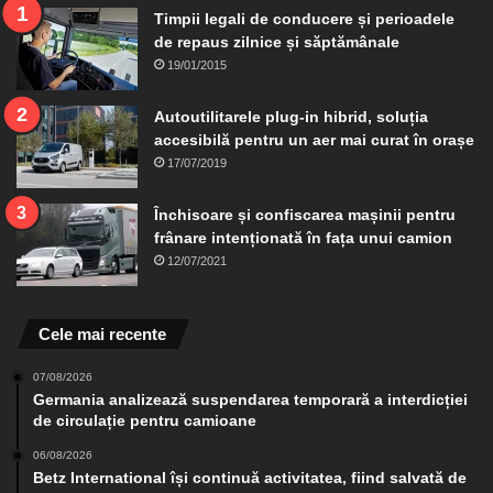
Timpii legali de conducere și perioadele
de repaus zilnice și săptămânale
19/01/2015
Autoutilitarele plug-in hibrid, soluția
accesibilă pentru un aer mai curat în orașe
17/07/2019
Închisoare și confiscarea mașinii pentru
frânare intenționată în fața unui camion
12/07/2021
Cele mai recente
07/08/2026
Germania analizează suspendarea temporară a interdicției
de circulație pentru camioane
06/08/2026
Betz International își continuă activitatea, fiind salvată de