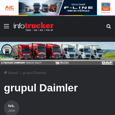
Meniu
C
Acasă
/
grupul Daimler
grupul Daimler
feb.
- 2018 -