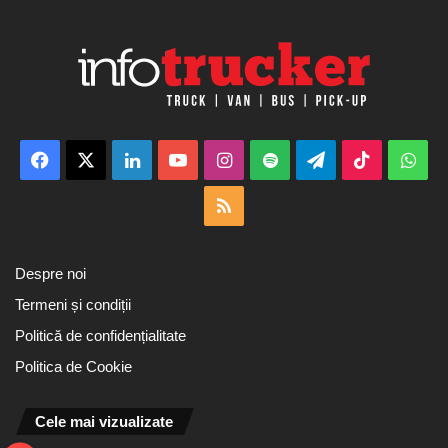
Facebook
X
LinkedIn
YouTube
Instagram
Spotify
Telegram
TikTok
Wha
RSS
Despre noi
Termeni și condiții
Politică de confidențialitate
Politica de Cookie
Cele mai vizualizate