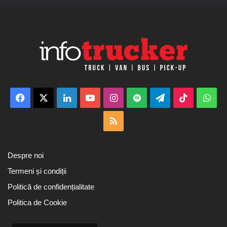
Facebook
X
LinkedIn
YouTube
Instagram
Spotify
Telegram
TikTok
Wha
RSS
Despre noi
Termeni și condiții
Politică de confidențialitate
Politica de Cookie