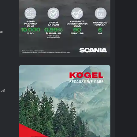
ce
58