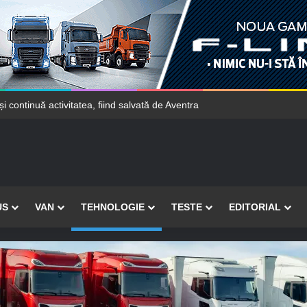
ercedes-Benz vor găsi mai ușor locuri de parcare
US
VAN
TEHNOLOGIE
TESTE
EDITORIAL