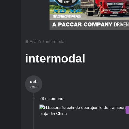
Acasă
/
intermodal
intermodal
oct.
- 2019 -
28 octombrie