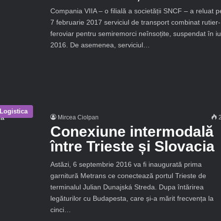
Compania VIIA – o filială a societății SNCF – a reluat p
7 februarie 2017 serviciul de transport combinat rutier-
feroviar pentru semiremorci neînsoțite, suspendat în iu
2016. De asemenea, serviciul…
Logistica
Mircea Ciolpan
2
Conexiune intermodală
între Trieste și Slovacia
Astăzi, 6 septembrie 2016 va fi inaugurată prima
garnitură Metrans ce conectează portul Trieste de
terminalul Julian Dunajská Streda. Dupa întărirea
legăturilor cu Budapesta, care și-a mărit frecvența la
cinci…