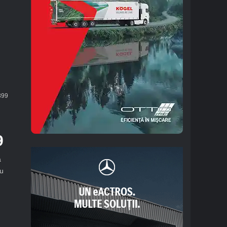
99
l
9
a
u