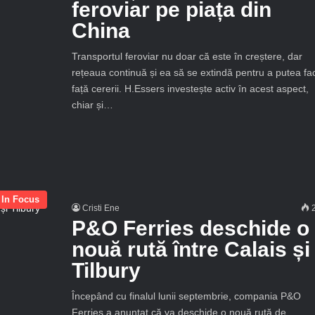
feroviar pe piața din
China
Transportul feroviar nu doar că este în creștere, dar
rețeaua continuă și ea să se extindă pentru a putea fa
față cererii. H.Essers investește activ în acest aspect,
chiar și…
In Focus
Cristi Ene
2
P&O Ferries deschide o
nouă rută între Calais și
Tilbury
Începând cu finalul lunii septembrie, compania P&O
Ferries a anunțat că va deschide o nouă rută de