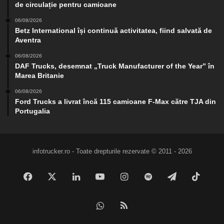
de circulație pentru camioane
06/08/2026
Betz International își continuă activitatea, fiind salvată de
Aventra
06/08/2026
DAF Trucks, desemnat „Truck Manufacturer of the Year” în
Marea Britanie
06/08/2026
Ford Trucks a livrat încă 115 camioane F-Max către TJA din
Portugalia
infotrucker.ro - Toate drepturile rezervate © 2011 - 2026
Facebook
X
LinkedIn
YouTube
Instagram
Spotify
Telegram
TikTo
WhatsApp
RSS