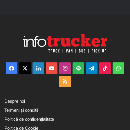
Facebook
X
LinkedIn
YouTube
Instagram
Spotify
Telegram
TikTok
Wha
RSS
Despre noi
Termeni și condiții
Politică de confidențialitate
Politica de Cookie