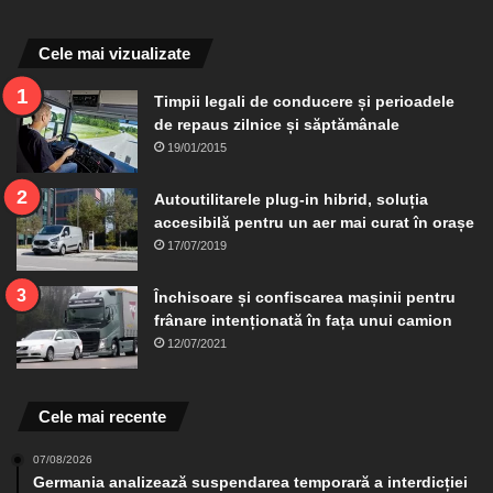
Cele mai vizualizate
Timpii legali de conducere și perioadele
de repaus zilnice și săptămânale
19/01/2015
Autoutilitarele plug-in hibrid, soluția
accesibilă pentru un aer mai curat în orașe
17/07/2019
Închisoare și confiscarea mașinii pentru
frânare intenționată în fața unui camion
12/07/2021
Cele mai recente
07/08/2026
Germania analizează suspendarea temporară a interdicției