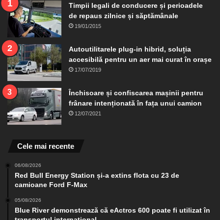
Timpii legali de conducere și perioadele
de repaus zilnice și săptămânale
19/01/2015
Autoutilitarele plug-in hibrid, soluția
accesibilă pentru un aer mai curat în orașe
17/07/2019
Închisoare și confiscarea mașinii pentru
frânare intenționată în fața unui camion
12/07/2021
Cele mai recente
06/08/2026
Red Bull Energy Station și-a extins flota cu 23 de
camioane Ford F-Max
05/08/2026
Blue River demonstrează că eActros 600 poate fi utilizat în
transportul internațional