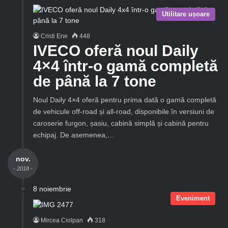
Utilitare ușoare
Cristi Ene
448
IVECO oferă noul Daily
4×4 într-o gamă completă
de până la 7 tone
Noul Daily 4×4 oferă pentru prima dată o gamă completă
de vehicule off-road și all-road, disponibile în versiuni de
caroserie furgon, șasiu, cabină simplă și cabină pentru
echipaj. De asemenea,…
nov.
- 2018 -
8 noiembrie
Eveniment
Mircea Ciolpan
318