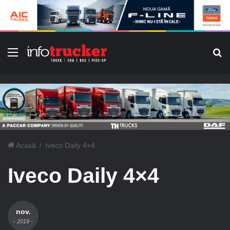
Meniu
C
Acasă
/
Iveco Daily 4×4
Iveco Daily 4×4
nov.
- 2019 -