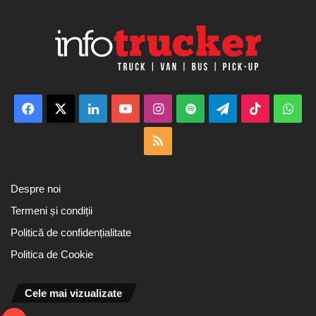
Facebook
X
LinkedIn
YouTube
Instagram
Spotify
Telegram
TikTok
Wha
RSS
Despre noi
Termeni și condiții
Politică de confidențialitate
Politica de Cookie
Cele mai vizualizate