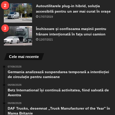
Autoutilitarele plug-in hibrid, soluția
accesibilă pentru un aer mai curat în orașe
17/07/2019
Închisoare și confiscarea mașinii pentru
frânare intenționată în fața unui camion
12/07/2021
Cele mai recente
07/08/2026
Germania analizează suspendarea temporară a interdicției
de circulație pentru camioane
06/08/2026
Betz International își continuă activitatea, fiind salvată de
Aventra
06/08/2026
DAF Trucks, desemnat „Truck Manufacturer of the Year” în
Marea Britanie