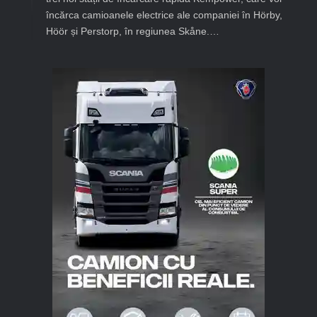
încărca camioanele electrice ale companiei în Hörby,
Höör și Perstorp, în regiunea Skåne.…