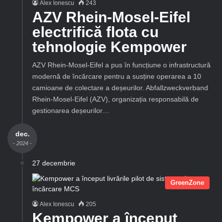
Alex Ionescu
243
AZV Rhein-Mosel-Eifel
electrifică flota cu
tehnologie Kempower
AZV Rhein-Mosel-Eifel a pus în funcțiune o infrastructură
modernă de încărcare pentru a susține operarea a 10
camioane de colectare a deșeurilor. Abfallzweckverband
Rhein-Mosel-Eifel (AZV), organizația responsabilă de
gestionarea deșeurilor…
dec.
- 2024 -
27 decembrie
GreenZone
Alex Ionescu
205
Kempower a început