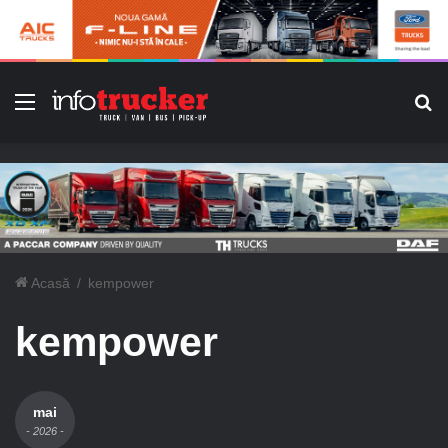
Meniu
C
Acasă
/
kempower
kempower
mai
- 2026 -