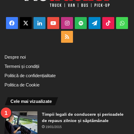
Facebook
X
LinkedIn
YouTube
Instagram
Spotify
Telegram
TikTok
Wha
RSS
Despre noi
Termeni și condiții
Politică de confidențialitate
Politica de Cookie
Cele mai vizualizate
Timpii legali de conducere și perioadele
de repaus zilnice și săptămânale
19/01/2015