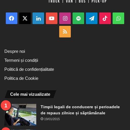
Facebook
X
LinkedIn
YouTube
Instagram
Spotify
Telegram
TikTok
Wha
RSS
Despre noi
Termeni și condiții
Politică de confidențialitate
Politica de Cookie
Cele mai vizualizate
Timpii legali de conducere și perioadele
de repaus zilnice și săptămânale
19/01/2015