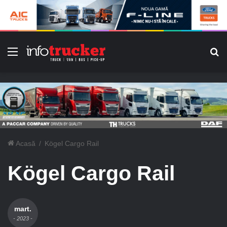
Meniu
C
Acasă
/
Kögel Cargo Rail
Kögel Cargo Rail
mart.
- 2023 -