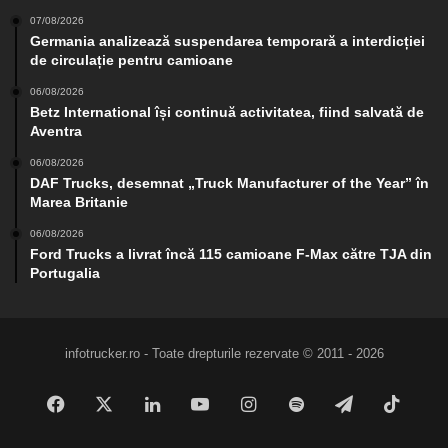
07/08/2026
Germania analizează suspendarea temporară a interdicției
de circulație pentru camioane
06/08/2026
Betz International își continuă activitatea, fiind salvată de
Aventra
06/08/2026
DAF Trucks, desemnat „Truck Manufacturer of the Year” în
Marea Britanie
06/08/2026
Ford Trucks a livrat încă 115 camioane F-Max către TJA din
Portugalia
infotrucker.ro - Toate drepturile rezervate © 2011 - 2026
Facebook
X
LinkedIn
YouTube
Instagram
Spotify
Telegram
TikTo