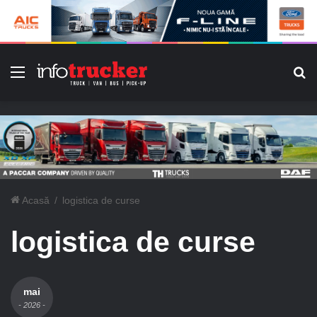
Meniu
C
Acasă
/
logistica de curse
logistica de curse
mai
- 2026 -