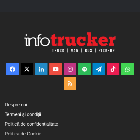
Facebook
X
LinkedIn
YouTube
Instagram
Spotify
Telegram
TikTok
Wha
RSS
Despre noi
Termeni și condiții
Politică de confidențialitate
Politica de Cookie