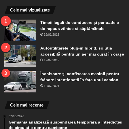
Cele mai vizualizate
Timpii legali de conducere și perioadele
de repaus zilnice și săptămânale
19/01/2015
Autoutilitarele plug-in hibrid, soluția
accesibilă pentru un aer mai curat în orașe
17/07/2019
Închisoare și confiscarea mașinii pentru
frânare intenționată în fața unui camion
12/07/2021
Cele mai recente
07/08/2026
Germania analizează suspendarea temporară a interdicției
de circulație pentru camioane