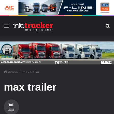
Meniu
C
Acasă
/
max trailer
max trailer
iul.
- 2026 -