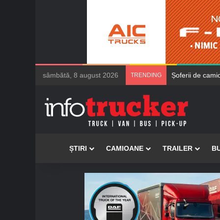
sâmbătă, 8 august 2026
Șoferii de cami
TRENDING
Acasă
ȘTIRI
CAMIOANE
TRAILER
B