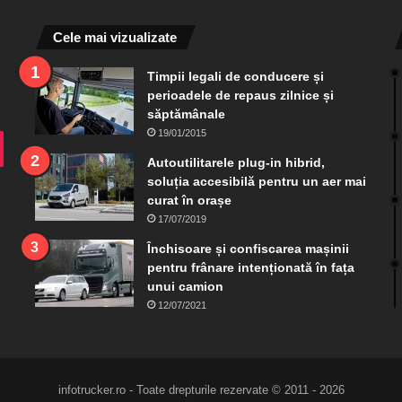
Cele mai vizualizate
Timpii legali de conducere și
perioadele de repaus zilnice și
săptămânale
19/01/2015
ram
TikTok
Autoutilitarele plug-in hibrid,
soluția accesibilă pentru un aer mai
curat în orașe
17/07/2019
Închisoare și confiscarea mașinii
pentru frânare intenționată în fața
unui camion
12/07/2021
infotrucker.ro - Toate drepturile rezervate © 2011 - 2026