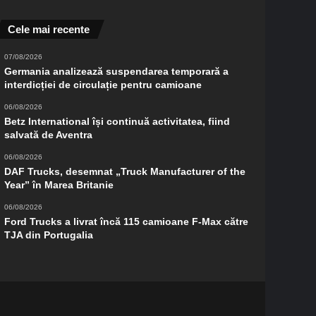
Cele mai recente
07/08/2026
Germania analizează suspendarea temporară a
interdicției de circulație pentru camioane
06/08/2026
Betz International își continuă activitatea, fiind
salvată de Aventra
06/08/2026
DAF Trucks, desemnat „Truck Manufacturer of the
Year” în Marea Britanie
06/08/2026
Ford Trucks a livrat încă 115 camioane F-Max către
TJA din Portugalia