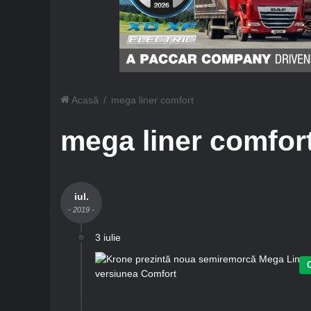
Acasă
/
mega liner comfort
mega liner comfor
iul.
- 2019 -
3 iulie