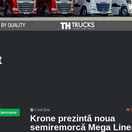
t
Cristi Ene
5
Camioane
Krone prezintă noua
semiremorcă Mega Line