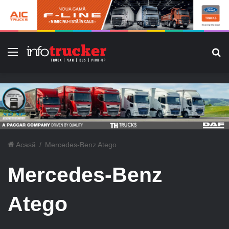
Meniu
C
Acasă
/
Mercedes-Benz Atego
Mercedes-Benz
Atego