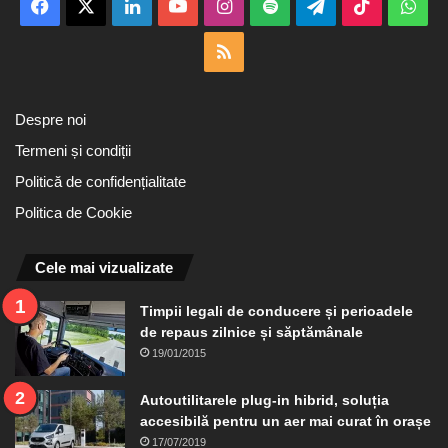
Facebook
X
LinkedIn
YouTube
Instagram
Spotify
Telegram
TikTok
Wha
RSS
Despre noi
Termeni și condiții
Politică de confidențialitate
Politica de Cookie
Cele mai vizualizate
Timpii legali de conducere și perioadele
de repaus zilnice și săptămânale
19/01/2015
Autoutilitarele plug-in hibrid, soluția
accesibilă pentru un aer mai curat în orașe
17/07/2019