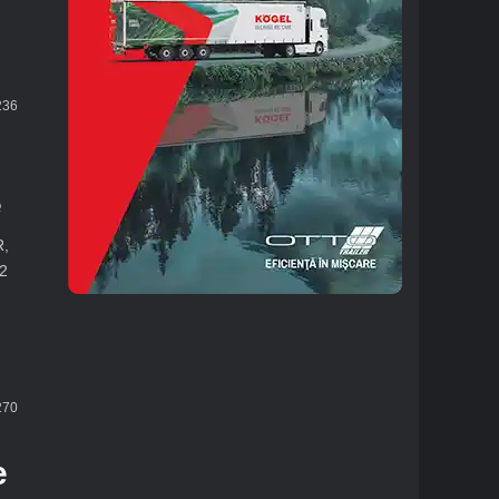
36
e
R,
A2
70
e