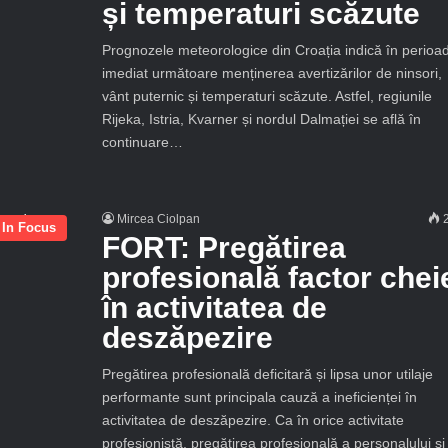
și temperaturi scăzute
Prognozele meteorologice din Croația indică în perioa
imediat următoare menținerea avertizărilor de ninsori,
vânt puternic și temperaturi scăzute. Astfel, regiunile
Rijeka, Istria, Kvarner și nordul Dalmației se află în
continuare…
Mircea Ciolpan
2
In Focus
FORT: Pregătirea
profesională factor chei
în activitatea de
deszăpezire
Pregătirea profesională deficitară și lipsa unor utilaje
performante sunt principala cauză a ineficienței în
activitatea de deszăpezire. Ca în orice activitate
profesionistă, pregătirea profesională a personalului și