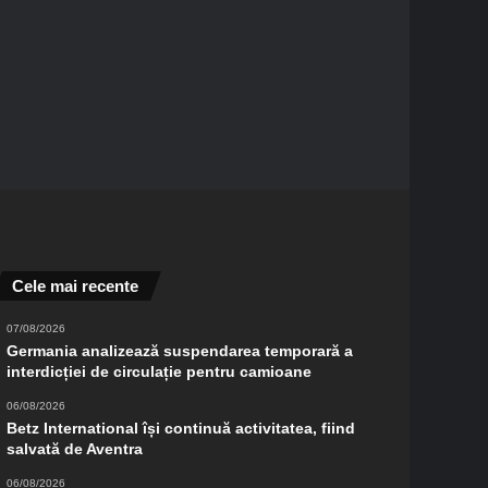
Cele mai recente
07/08/2026
Germania analizează suspendarea temporară a
interdicției de circulație pentru camioane
06/08/2026
Betz International își continuă activitatea, fiind
salvată de Aventra
06/08/2026