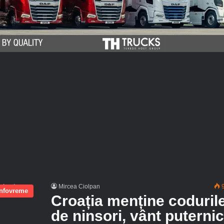
Mircea Ciolpan
9
infovreme
Croația menține coduril
de ninsori, vânt puternic