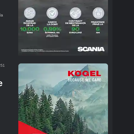
da
51
e