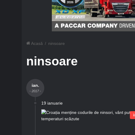
Acasă
/
ninsoare
ninsoare
ian.
- 2017 -
19 ianuarie