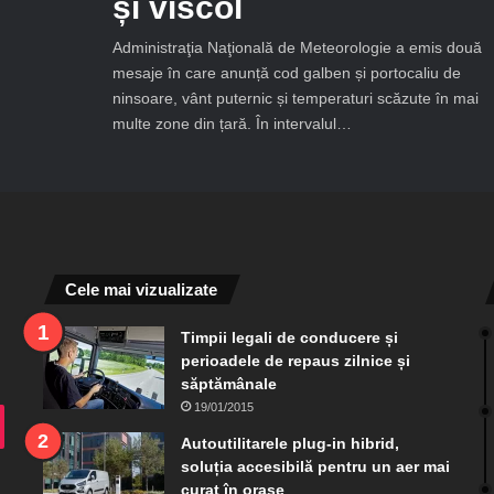
și viscol
Administraţia Naţională de Meteorologie a emis două
mesaje în care anunță cod galben și portocaliu de
ninsoare, vânt puternic și temperaturi scăzute în mai
multe zone din țară. În intervalul…
Cele mai vizualizate
Timpii legali de conducere și
perioadele de repaus zilnice și
săptămânale
19/01/2015
ram
TikTok
Autoutilitarele plug-in hibrid,
soluția accesibilă pentru un aer mai
curat în orașe