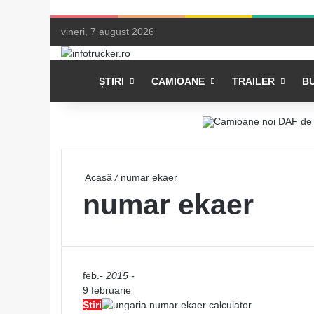
vineri, 7 august 2026
Acasă
ȘTIRI
CAMIOANE
TRAILER
B
Acasă
/
numar ekaer
numar ekaer
feb.
- 2015 -
9 februarie
Știri