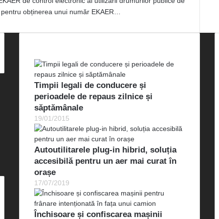
KAER de control electronic al utilizării drumurilor publice de
2014 pentru obținerea unui număr EKAER…
Cele mai vizualizate
Timpii legali de conducere și
perioadele de repaus zilnice și
săptămânale
19/01/2015
Autoutilitarele plug-in hibrid, soluția
accesibilă pentru un aer mai curat în
orașe
17/07/2019
Închisoare și confiscarea mașinii