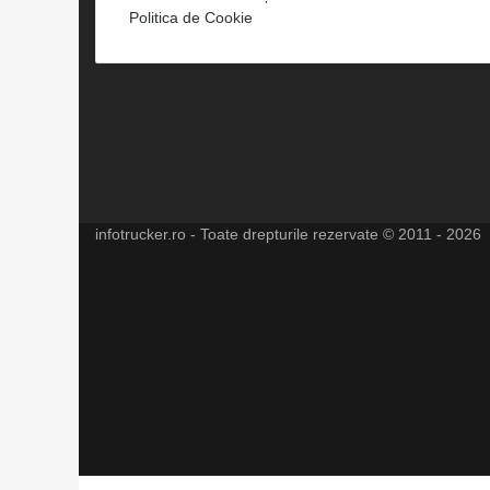
Politica de Cookie
infotrucker.ro - Toate drepturile rezervate © 2011 - 2026
Facebook
X
LinkedIn
YouTube
Instagram
Spotify
Telegram
TikTok
WhatsApp
RSS
Back