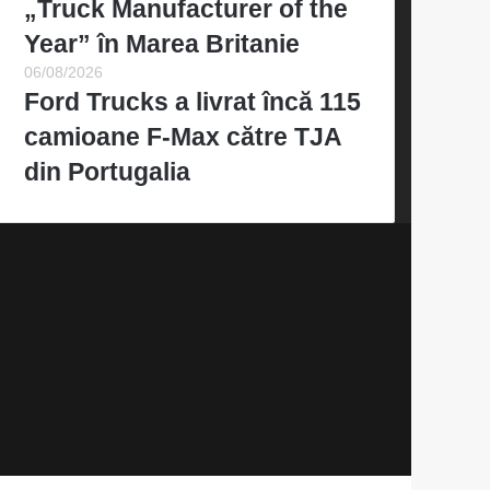
„Truck Manufacturer of the
Year” în Marea Britanie
06/08/2026
Ford Trucks a livrat încă 115
camioane F-Max către TJA
din Portugalia