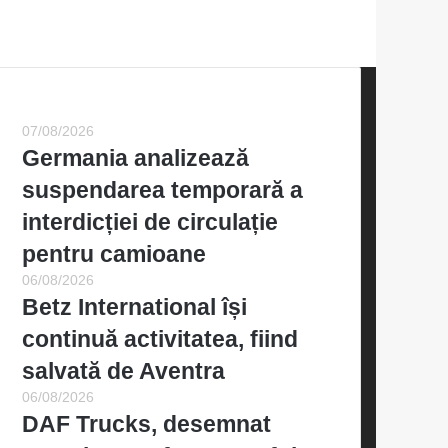
Cele mai recente
07/08/2026
Germania analizează
suspendarea temporară a
interdicției de circulație
pentru camioane
06/08/2026
Betz International își
continuă activitatea, fiind
salvată de Aventra
06/08/2026
DAF Trucks, desemnat