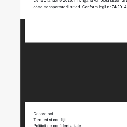
De la 1 ianuarie 2015, în Ungaria va folosi sistemul E
către transportatorii rutieri. Conform legii nr.74/
Facebook
X
LinkedIn
YouTube
Instagram
Spotify
Telegram
TikTok
WhatsApp
RSS
Despre noi
Termeni și condiții
Politică de confidențialitate