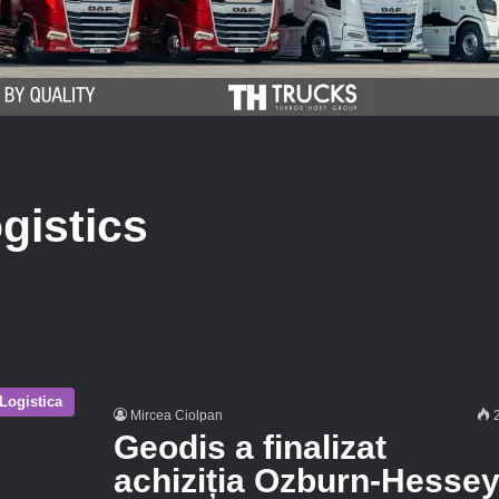
gistics
Logistica
Mircea Ciolpan
2
Geodis a finalizat
achiziția Ozburn-Hesse