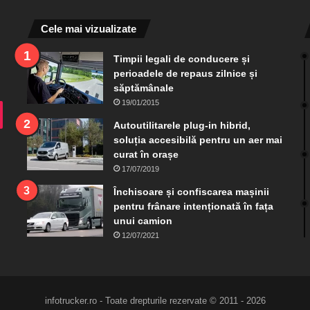
Cele mai vizualizate
Timpii legali de conducere și
perioadele de repaus zilnice și
săptămânale
19/01/2015
ram
TikTok
Autoutilitarele plug-in hibrid,
soluția accesibilă pentru un aer mai
curat în orașe
17/07/2019
Închisoare și confiscarea mașinii
pentru frânare intenționată în fața
unui camion
12/07/2021
infotrucker.ro - Toate drepturile rezervate © 2011 - 2026