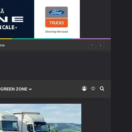
ane
Log In
Switch skin
Caută
GREEN ZONE