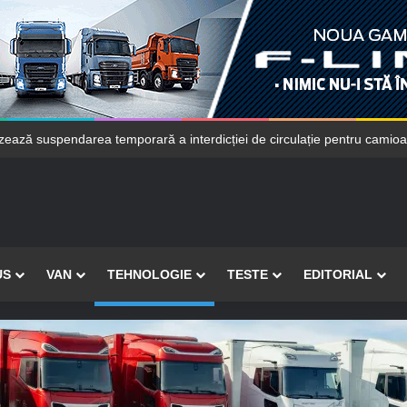
ează suspendarea temporară a interdicției de circulație pentru camio
US
VAN
TEHNOLOGIE
TESTE
EDITORIAL