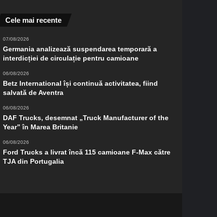
Cele mai recente
07/08/2026
Germania analizează suspendarea temporară a
interdicției de circulație pentru camioane
06/08/2026
Betz International își continuă activitatea, fiind
salvată de Aventra
06/08/2026
DAF Trucks, desemnat „Truck Manufacturer of the
Year” în Marea Britanie
06/08/2026
Ford Trucks a livrat încă 115 camioane F-Max către
TJA din Portugalia