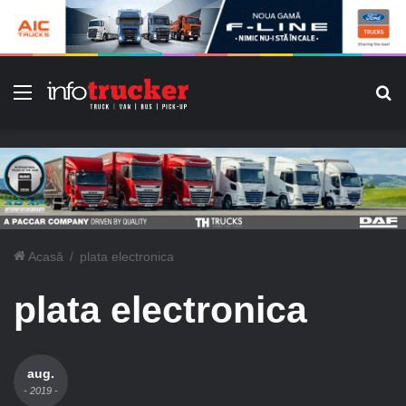
Meniu
C
Acasă
/
plata electronica
plata electronica
aug.
- 2019 -