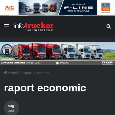
Meniu
C
Acasă
/
raport economic
raport economic
aug.
- 2026 -