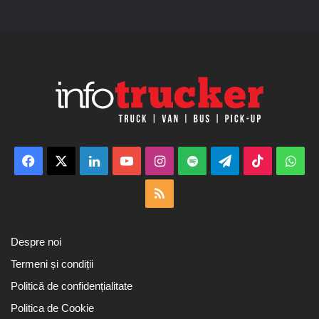
Facebook
X
LinkedIn
YouTube
Instagram
Spotify
Telegram
TikTok
Wha
RSS
Despre noi
Termeni și condiții
Politică de confidențialitate
Politica de Cookie