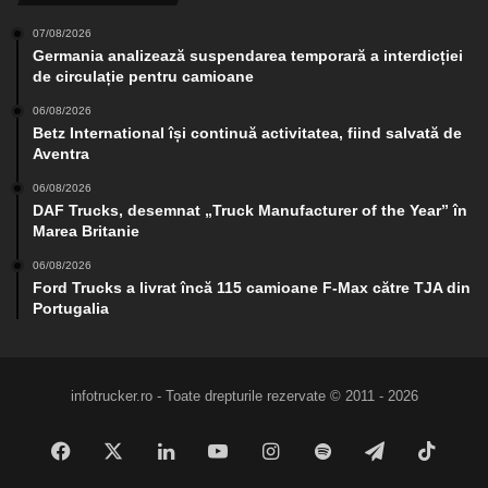
07/08/2026
Germania analizează suspendarea temporară a interdicției
de circulație pentru camioane
06/08/2026
Betz International își continuă activitatea, fiind salvată de
Aventra
06/08/2026
DAF Trucks, desemnat „Truck Manufacturer of the Year” în
Marea Britanie
06/08/2026
Ford Trucks a livrat încă 115 camioane F-Max către TJA din
Portugalia
infotrucker.ro - Toate drepturile rezervate © 2011 - 2026
Facebook
X
LinkedIn
YouTube
Instagram
Spotify
Telegram
TikTo