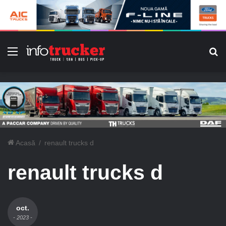
Meniu
C
Acasă
/
renault trucks d
renault trucks d
oct.
- 2023 -