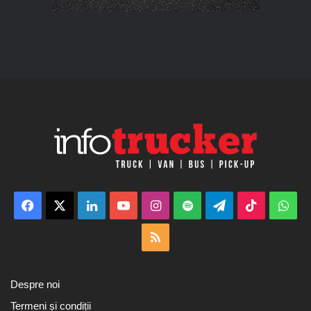
Facebook
X
LinkedIn
YouTube
Instagram
Spotify
Telegram
TikTok
Wha
RSS
Despre noi
Termeni și condiții