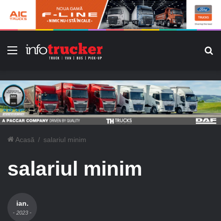
Meniu
C
Acasă
/
salariul minim
salariul minim
ian.
- 2023 -