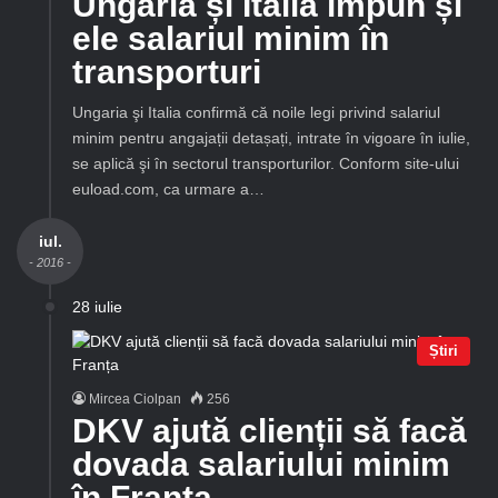
Ungaria și Italia impun și
ele salariul minim în
transporturi
Ungaria şi Italia confirmă că noile legi privind salariul
minim pentru angajații detașați, intrate în vigoare în iulie,
se aplică şi în sectorul transporturilor. Conform site-ului
euload.com, ca urmare a…
iul.
- 2016 -
28 iulie
Știri
Mircea Ciolpan
256
DKV ajută clienții să facă
dovada salariului minim
în Franța