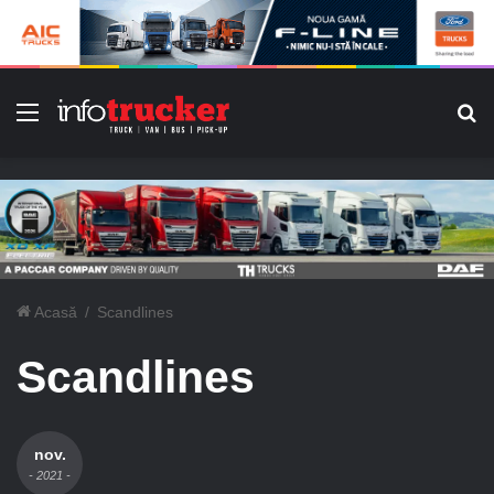
Meniu
C
Acasă
/
Scandlines
Scandlines
nov.
- 2021 -