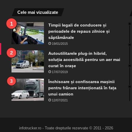
Cele mai vizualizate
Timpii legali de conducere și
perioadele de repaus zilnice și
săptămânale
19/01/2015
ram
TikTok
Autoutilitarele plug-in hibrid,
soluția accesibilă pentru un aer mai
curat în orașe
17/07/2019
Închisoare și confiscarea mașinii
pentru frânare intenționată în fața
unui camion
12/07/2021
infotrucker.ro - Toate drepturile rezervate © 2011 - 2026