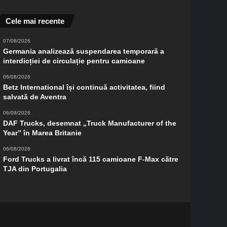
Cele mai recente
07/08/2026
Germania analizează suspendarea temporară a
interdicției de circulație pentru camioane
06/08/2026
Betz International își continuă activitatea, fiind
salvată de Aventra
06/08/2026
DAF Trucks, desemnat „Truck Manufacturer of the
Year” în Marea Britanie
06/08/2026
Ford Trucks a livrat încă 115 camioane F-Max către
TJA din Portugalia