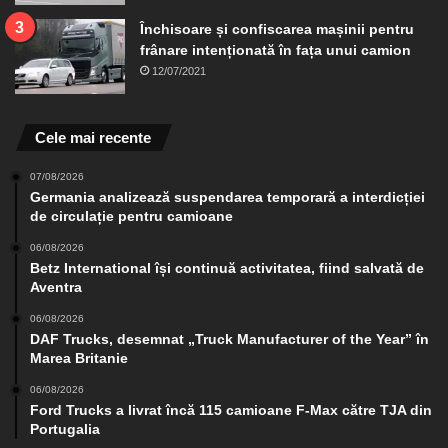
Închisoare și confiscarea mașinii pentru
frânare intenționată în fața unui camion
12/07/2021
Cele mai recente
07/08/2026
Germania analizează suspendarea temporară a interdicției
de circulație pentru camioane
06/08/2026
Betz International își continuă activitatea, fiind salvată de
Aventra
06/08/2026
DAF Trucks, desemnat „Truck Manufacturer of the Year” în
Marea Britanie
06/08/2026
Ford Trucks a livrat încă 115 camioane F-Max către TJA din
Portugalia