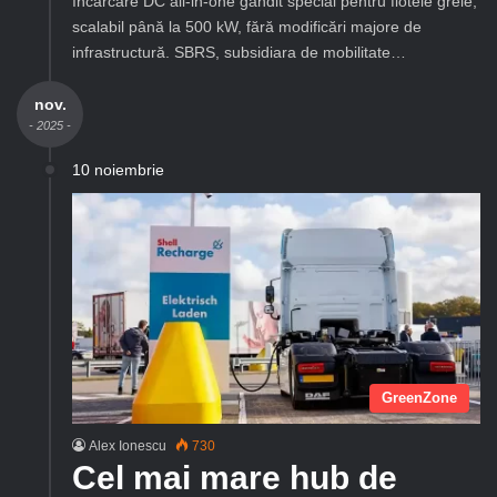
încărcare DC all-in-one gândit special pentru flotele grele,
scalabil până la 500 kW, fără modificări majore de
infrastructură. SBRS, subsidiara de mobilitate…
nov.
- 2025 -
10 noiembrie
GreenZone
Alex Ionescu
730
Cel mai mare hub de