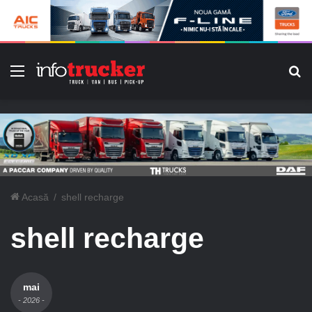
Meniu
C
Acasă
/
shell recharge
shell recharge
mai
- 2026 -