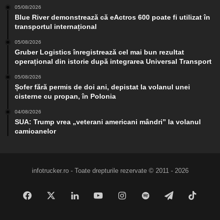
05/08/2026
Blue River demonstrează că eActros 600 poate fi utilizat în
transportul internațional
05/08/2026
Gruber Logistics înregistrează cel mai bun rezultat
operațional din istorie după integrarea Universal Transport
05/08/2026
Șofer fără permis de doi ani, depistat la volanul unei
cisterne cu propan, în Polonia
04/08/2026
SUA: Trump vrea „veterani americani mândri” la volanul
camioanelor
infotrucker.ro - Toate drepturile rezervate © 2011 - 2026
Facebook
X
LinkedIn
YouTube
Instagram
Spotify
Telegram
TikTo