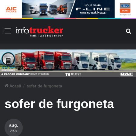
Meniu
C
Acasă
/
sofer de furgoneta
sofer de furgoneta
aug.
- 2024 -