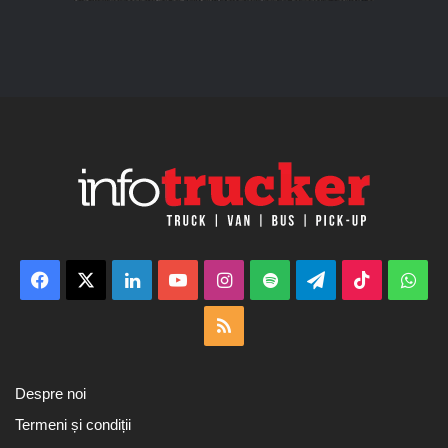
Facebook
X
LinkedIn
YouTube
Instagram
Spotify
Telegram
TikTok
Wha
RSS
Despre noi
Termeni și condiții